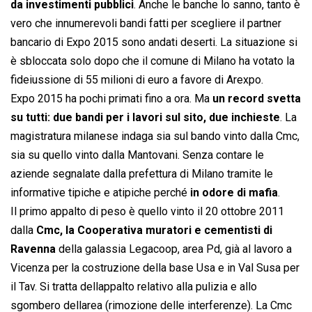
da investimenti pubblici
. Anche le banche lo sanno, tanto è
vero che innumerevoli bandi fatti per scegliere il partner
bancario di Expo 2015 sono andati deserti. La situazione si
è sbloccata solo dopo che il comune di Milano ha votato la
fideiussione di 55 milioni di euro a favore di Arexpo.
Expo 2015 ha pochi primati fino a ora. Ma
un record svetta
su tutti: due bandi per i lavori sul sito, due inchieste
. La
magistratura milanese indaga sia sul bando vinto dalla Cmc,
sia su quello vinto dalla Mantovani. Senza contare le
aziende segnalate dalla prefettura di Milano tramite le
informative tipiche e atipiche perché
in odore di mafia
.
Il primo appalto di peso è quello vinto il 20 ottobre 2011
dalla
Cmc, la Cooperativa muratori e cementisti di
Ravenna
della galassia Legacoop, area Pd, già al lavoro a
Vicenza per la costruzione della base Usa e in Val Susa per
il Tav. Si tratta dellappalto relativo alla pulizia e allo
sgombero dellarea (rimozione delle interferenze). La Cmc