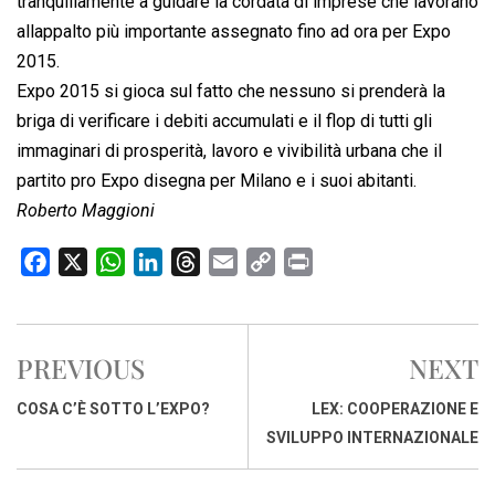
tranquillamente a guidare la cordata di imprese che lavorano
allappalto più importante assegnato fino ad ora per Expo
2015.
Expo 2015 si gioca sul fatto che nessuno si prenderà la
briga di verificare i debiti accumulati e il flop di tutti gli
immaginari di prosperità, lavoro e vivibilità urbana che il
partito pro Expo disegna per Milano e i suoi abitanti.
Roberto Maggioni
F
X
W
L
T
E
C
P
a
h
i
h
m
o
r
c
a
n
r
a
p
i
e
t
k
e
i
y
n
PREVIOUS
NEXT
b
s
e
a
l
L
t
o
A
d
d
i
COSA C’È SOTTO L’EXPO?
LEX: COOPERAZIONE E
o
p
I
s
n
SVILUPPO INTERNAZIONALE
k
p
n
k