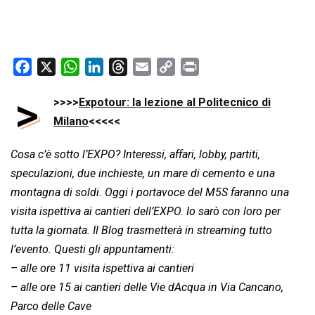
F
X
W
L
T
E
C
P
a
h
i
h
m
o
r
>
>>>>
Expotour: la lezione al Politecnico di
c
a
n
r
a
p
i
e
Milano
t
<<<<<
k
e
i
y
n
b
s
e
a
l
L
t
Cosa c’è sotto l’EXPO? Interessi, affari, lobby, partiti,
o
A
d
d
i
speculazioni, due inchieste, un mare di cemento e una
o
p
I
s
n
montagna di soldi. Oggi i portavoce del M5S faranno una
k
p
n
k
visita ispettiva ai cantieri dell’EXPO. Io sarò con loro per
tutta la giornata. Il Blog trasmetterà in streaming tutto
l’evento. Questi gli appuntamenti:
– alle ore 11 visita ispettiva ai cantieri
– alle ore 15 ai cantieri delle Vie dAcqua in Via Cancano,
Parco delle Cave