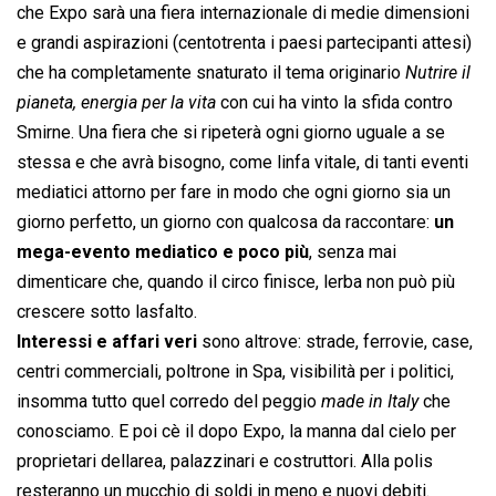
che Expo sarà una fiera internazionale di medie dimensioni
e grandi aspirazioni (centotrenta i paesi partecipanti attesi)
che ha completamente snaturato il tema originario 
Nutrire il
pianeta, energia per la vita
 con cui ha vinto la sfida contro
Smirne. Una fiera che si ripeterà ogni giorno uguale a se
stessa e che avrà bisogno, come linfa vitale, di tanti eventi
mediatici attorno per fare in modo che ogni giorno sia un
giorno perfetto, un giorno con qualcosa da raccontare:
un
mega-evento mediatico e poco più
, senza mai
dimenticare che, quando il circo finisce, lerba non può più
crescere sotto lasfalto.
Interessi e affari veri
sono altrove: strade, ferrovie, case,
centri commerciali, poltrone in Spa, visibilità per i politici,
insomma tutto quel corredo del peggio 
made in Italy
 che
conosciamo. E poi cè il dopo Expo, la manna dal cielo per
proprietari dellarea, palazzinari e costruttori. Alla polis
resteranno un mucchio di soldi in meno e nuovi debiti.