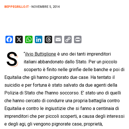
BEPPEGRILLO.IT
- NOVEMBRE 5, 2014
F
X
W
L
T
E
C
P
a
h
i
h
m
o
r
S
“
ilvio Buttiglione
è uno dei tanti imprenditori
c
a
n
r
a
p
i
e
italiani abbandonato dallo Stato. Per un piccolo
t
k
e
i
y
n
b
s
e
a
l
L
t
scoperto è finito nelle grinfie delle banche e poi di
o
A
d
d
i
Equitalia che gli hanno pignorato due case. Ha tentato il
o
p
I
s
n
suicidio e per fortuna è stato salvato da due agenti della
k
p
n
k
Polizia di Stato che l’hanno soccorso. E’ stato uno di quelli
che hanno cercato di condurre una propria battaglia contro
Equitalia e contro le ingiustizie che si fanno a centinaia di
imprenditori che per piccoli scoperti, a causa degli interessi
e degli agi, gli vengono pignorate case, proprietà,