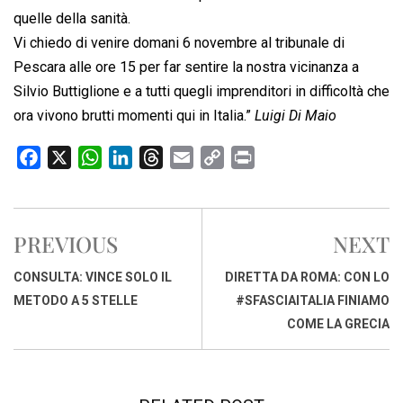
quelle della sanità.
Vi chiedo di venire domani 6 novembre al tribunale di
Pescara alle ore 15 per far sentire la nostra vicinanza a
Silvio Buttiglione e a tutti quegli imprenditori in difficoltà che
ora vivono brutti momenti qui in Italia.”
Luigi Di Maio
F
X
W
L
T
E
C
P
a
h
i
h
m
o
r
c
a
n
r
a
p
i
e
t
k
e
i
y
n
PREVIOUS
NEXT
b
s
e
a
l
L
t
o
A
d
d
i
CONSULTA: VINCE SOLO IL
DIRETTA DA ROMA: CON LO
o
p
I
s
n
METODO A 5 STELLE
#SFASCIAITALIA FINIAMO
k
p
n
k
COME LA GRECIA