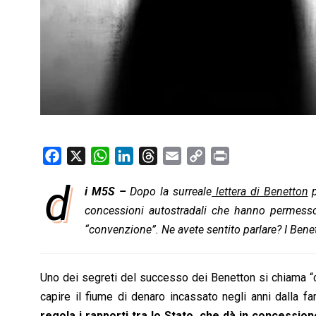
F
X
W
L
T
E
C
P
a
h
i
h
m
o
r
d
i M5S –
Dopo la surreale
lettera di Benetton
p
c
a
n
r
a
p
i
e
concessioni autostradali che hanno permesso 
t
k
e
i
y
n
b
s
e
a
l
L
t
“convenzione”. Ne avete sentito parlare? I Ben
o
A
d
d
i
o
p
I
s
n
Uno dei segreti del successo dei Benetton si chiama “
k
p
n
k
capire il fiume di denaro incassato negli anni dalla 
regola i rapporti tra lo Stato, che dà in concession