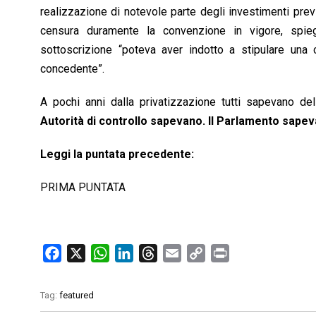
realizzazione di notevole parte degli investimenti previ
censura duramente la convenzione in vigore, spieg
sottoscrizione “poteva aver indotto a stipulare una
concedente”.
A pochi anni dalla privatizzazione tutti sapevano del
Autorità di controllo sapevano. Il Parlamento sape
Leggi la puntata precedente:
PRIMA PUNTATA
F
X
W
L
T
E
C
P
a
h
i
h
m
o
r
c
a
n
r
a
p
i
Tag:
featured
e
t
k
e
i
y
n