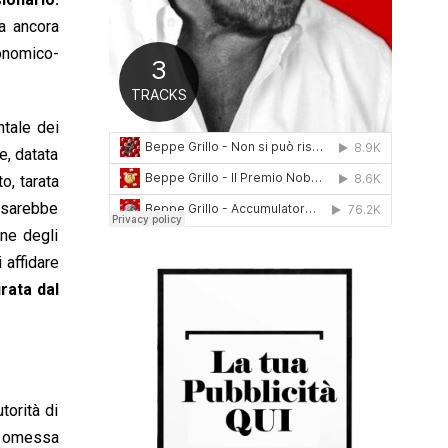
0
ra ancora
1
conomico-
6
tale dei
e, datata
o, tarata
o sarebbe
one degli
 affidare
rata dal
torità di
ca omessa