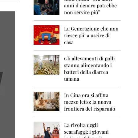
0
anni il denaro potrebbe
6
non servire più”
2
0
La Generazione che non
0
7
riesce più a uscire di
casa
2
0
0
Gli allevamenti di polli
8
stanno alimentando i
batteri della diarrea
2
umana
0
0
9
In Cina ora si affitta
mezzo letto: la nuova
2
frontiera del risparmio
0
1
0
La rivolta degli
scarafaggi: i giovani
2