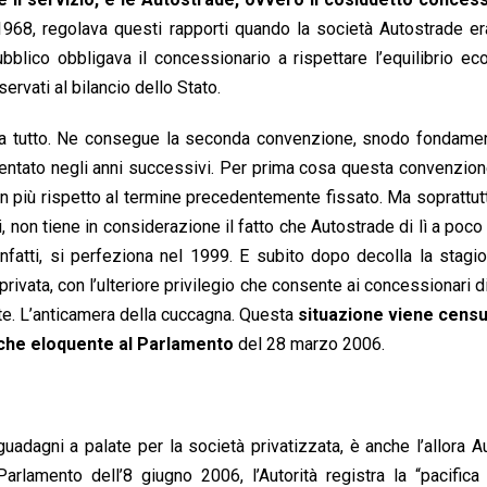
 1968, regolava questi rapporti quando la società Autostrade e
pubblico obbligava il concessionario a rispettare l’equilibrio e
ervati al bilancio dello Stato.
bia tutto. Ne consegue la seconda convenzione, snodo fondamen
imentato negli anni successivi. Per prima cosa questa convenzion
n più rispetto al termine precedentemente fissato. Ma soprattutt
 non tiene in considerazione il fatto che Autostrade di lì a poc
, infatti, si perfeziona nel 1999. E subito dopo decolla la stagi
privata, con l’ulteriore privilegio che consente ai concessionari di
te. L’anticamera della cuccagna. Questa
situazione viene censu
 che eloquente al Parlamento
del 28 marzo 2006.
uadagni a palate per la società privatizzata, è anche l’allora Au
Parlamento dell’8 giugno 2006, l’Autorità registra la “pacifi