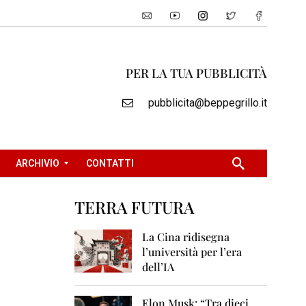
PER LA TUA PUBBLICITÀ
pubblicita@beppegrillo.it
ARCHIVIO
CONTATTI
TERRA FUTURA
2
0
La Cina ridisegna
0
l’università per l’era
5
dell’IA
2
0
Elon Musk: “Tra dieci