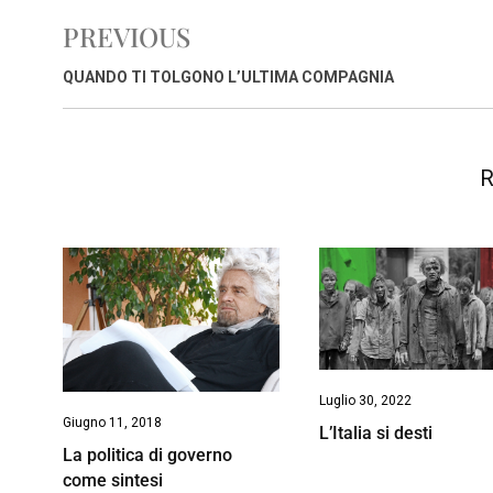
b
s
e
a
l
L
t
PREVIOUS
o
A
d
d
i
o
p
I
s
n
QUANDO TI TOLGONO L’ULTIMA COMPAGNIA
k
p
n
k
R
Luglio 30, 2022
Giugno 11, 2018
L’Italia si desti
La politica di governo
come sintesi