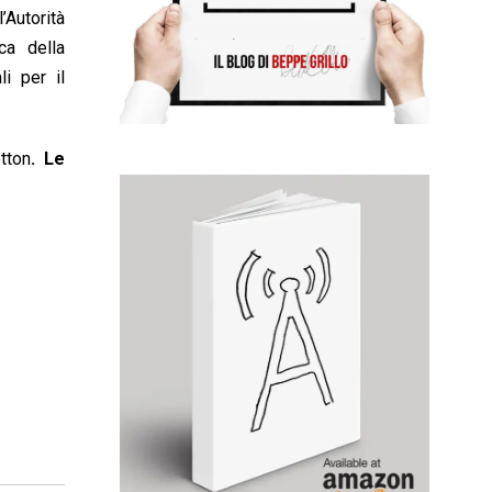
’Autorità
ca della
i per il
tton
. Le