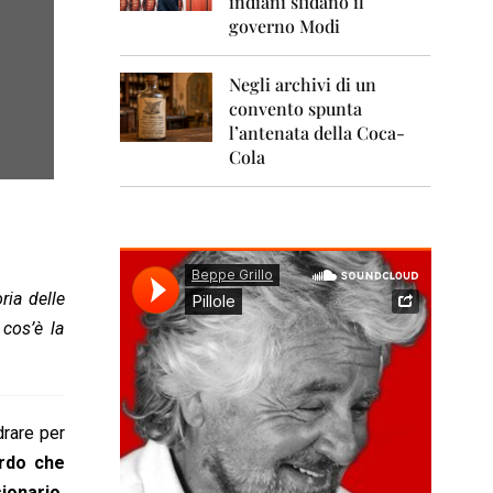
indiani sfidano il
0
1
governo Modi
1
Negli archivi di un
2
0
convento spunta
1
l’antenata della Coca-
2
Cola
2
0
1
3
2
ria delle
0
cos’è la
1
4
2
0
1
drare per
5
ordo che
ionario.
2