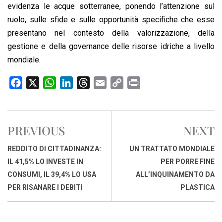
evidenza le acque sotterranee, ponendo l’attenzione sul
ruolo, sulle sfide e sulle opportunità specifiche che esse
presentano nel contesto della valorizzazione, della
gestione e della governance delle risorse idriche a livello
mondiale.
F
X
W
L
T
E
C
P
a
h
i
h
m
o
r
c
a
n
r
a
p
i
e
t
k
e
i
y
n
PREVIOUS
NEXT
b
s
e
a
l
L
t
o
A
d
d
i
REDDITO DI CITTADINANZA:
UN TRATTATO MONDIALE
o
p
I
s
n
IL 41,5% LO INVESTE IN
PER PORRE FINE
k
p
n
k
CONSUMI, IL 39,4% LO USA
ALL’INQUINAMENTO DA
PER RISANARE I DEBITI
PLASTICA