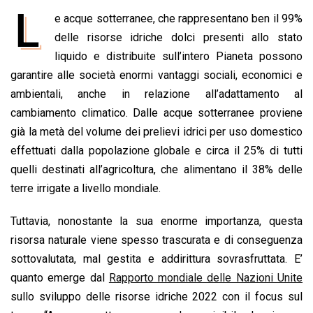
a
h
i
h
m
o
r
L
e acque sotterranee, che rappresentano ben il 99%
c
a
n
r
a
p
i
e
delle risorse idriche dolci presenti allo stato
t
k
e
i
y
n
b
s
e
a
l
L
t
liquido e distribuite sull’intero Pianeta possono
o
A
d
d
i
garantire alle società enormi vantaggi sociali, economici e
o
p
I
s
n
ambientali, anche in relazione all’adattamento al
k
p
n
k
cambiamento climatico. Dalle acque sotterranee proviene
già la metà del volume dei prelievi idrici per uso domestico
effettuati dalla popolazione globale e circa il 25% di tutti
quelli destinati all’agricoltura, che alimentano il 38% delle
terre irrigate a livello mondiale.
Tuttavia, nonostante la sua enorme importanza, questa
risorsa naturale viene spesso trascurata e di conseguenza
sottovalutata, mal gestita e addirittura sovrasfruttata. E’
quanto emerge dal
Rapporto mondiale delle Nazioni Unite
sullo sviluppo delle risorse idriche 2022 con il focus sul