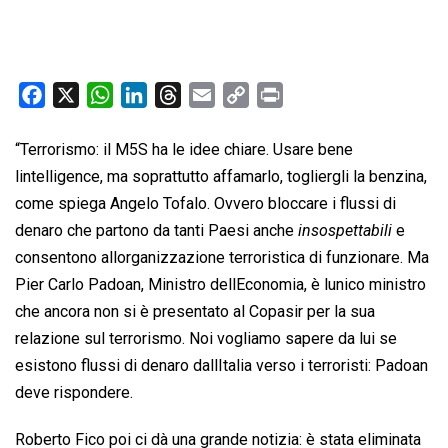
F
X
W
L
T
E
C
P
a
h
i
h
m
o
r
c
a
n
r
a
p
i
“Terrorismo: il M5S ha le idee chiare. Usare bene
e
t
k
e
i
y
n
lintelligence, ma soprattutto affamarlo, togliergli la benzina,
b
s
e
a
l
L
t
come spiega Angelo Tofalo. Ovvero bloccare i flussi di
o
A
d
d
i
denaro che partono da tanti Paesi anche 
insospettabili
 e
o
p
I
s
n
consentono allorganizzazione terroristica di funzionare. Ma
k
p
n
k
Pier Carlo Padoan, Ministro dellEconomia, è lunico ministro
che ancora non si è presentato al Copasir per la sua
relazione sul terrorismo. Noi vogliamo sapere da lui se
esistono flussi di denaro dallItalia verso i terroristi: Padoan
deve rispondere.
Roberto Fico poi ci dà una grande notizia: è stata eliminata