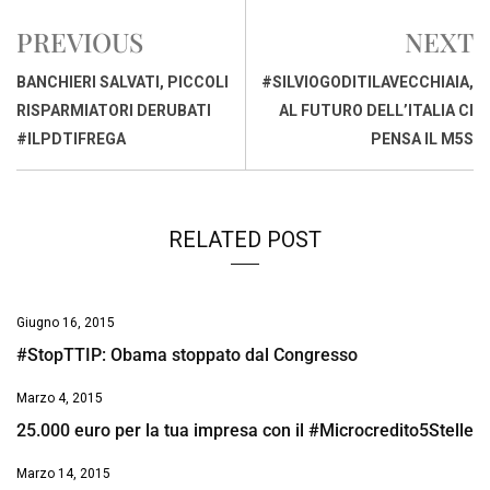
e
t
k
e
i
y
n
PREVIOUS
NEXT
b
s
e
a
l
L
t
o
A
d
d
i
BANCHIERI SALVATI, PICCOLI
#SILVIOGODITILAVECCHIAIA,
o
p
I
s
n
RISPARMIATORI DERUBATI
AL FUTURO DELL’ITALIA CI
k
p
n
k
#ILPDTIFREGA
PENSA IL M5S
RELATED POST
Giugno 16, 2015
#StopTTIP: Obama stoppato dal Congresso
Marzo 4, 2015
25.000 euro per la tua impresa con il #Microcredito5Stelle
Marzo 14, 2015