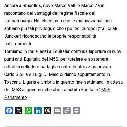
Ancora a Bruxelles, dove Marco Valli e Marco Zanni
raccontano dei vantaggi del regime fiscale del
Lussemburgo. Noi chiediamo che le multinazionali non
abbiano più tali privilegi, e che i politici europei (tra i quali
Juncker) riconoscano le proprie responsabilità
sullargomento.
Torniamo in Italia, anzi a Equitalia: continua lapertura di nuovi
punti anti-Equitalia del M5S, per tutelare e sostenere i
cittadini nelle loro battaglie contro lo strozzino privato.
Carlo Sibilia e Luigi Di Maio ci danno appuntamento in
Toscana, Liguria e Umbria in questo fine settimana. In attesa
del M5S al governo, che abolirà subito Equitalia.”
M5S
Parlamento
F
X
W
L
T
E
C
P
a
h
i
h
m
o
r
c
a
n
r
a
p
i