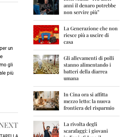
0
anni il denaro potrebbe
6
non servire più”
2
0
La Generazione che non
0
7
riesce più a uscire di
casa
2
 per un
0
le
0
Gli allevamenti di polli
8
stanno alimentando i
smo gli
batteri della diarrea
ale più
2
umana
0
0
9
In Cina ora si affitta
mezzo letto: la nuova
2
frontiera del risparmio
0
1
0
NEXT
La rivolta degli
scarafaggi: i giovani
2
TTARELLA