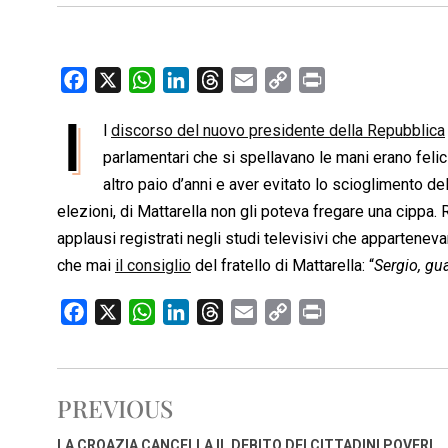
F
X
W
L
T
E
C
P
a
h
i
h
m
o
r
I
l
discorso del nuovo presidente della Repubblica
c
a
n
r
a
p
i
e
parlamentari che si spellavano le mani erano felic
t
k
e
i
y
n
b
s
e
a
l
L
t
altro paio d’anni e aver evitato lo scioglimento de
o
A
d
d
i
elezioni, di Mattarella non gli poteva fregare una cippa.
o
p
I
s
n
applausi registrati negli studi televisivi che appartenev
k
p
n
k
che mai
il consiglio
del fratello di Mattarella: “
Sergio, gua
F
X
W
L
T
E
C
P
a
h
i
h
m
o
r
c
a
n
r
a
p
i
e
t
k
e
i
y
n
PREVIOUS
b
s
e
a
l
L
t
o
A
d
d
i
LA CROAZIA CANCELLA IL DEBITO DEI CITTADINI POVERI