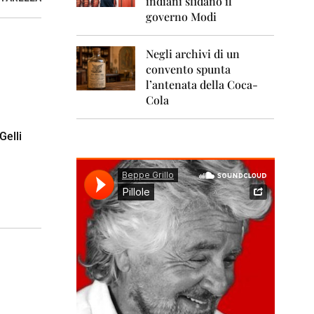
indiani sfidano il
0
1
governo Modi
1
Negli archivi di un
2
0
convento spunta
1
l’antenata della Coca-
2
Cola
2
0
Gelli
1
3
2
0
1
4
2
0
1
5
2