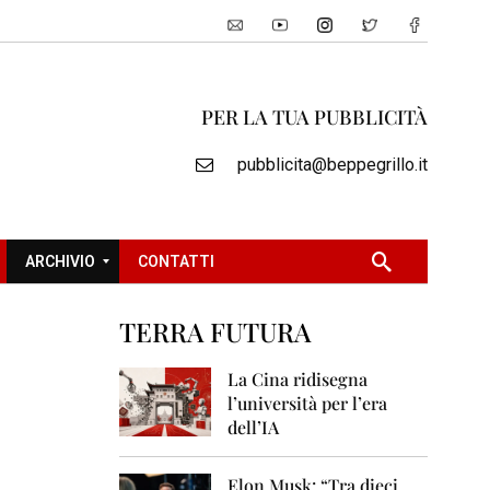
PER LA TUA PUBBLICITÀ
pubblicita@beppegrillo.it
ARCHIVIO
CONTATTI
TERRA FUTURA
2
0
La Cina ridisegna
0
l’università per l’era
5
dell’IA
2
0
Elon Musk: “Tra dieci