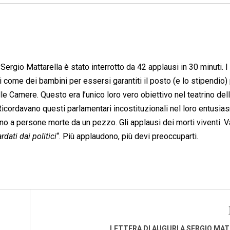
Sergio Mattarella è stato interrotto da 42 applausi in 30 minuti. I
i come dei bambini per essersi garantiti il posto (e lo stipendio)
lle Camere. Questo era l’unico loro vero obiettivo nel teatrino del
 Ricordavano questi parlamentari incostituzionali nel loro entusia
ano a persone morte da un pezzo. Gli applausi dei morti viventi. V
rdati dai politici
“. Più applaudono, più devi preoccuparti.
LETTERA DI AUGURI A SERGIO MA