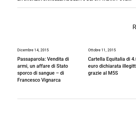
o
p
I
s
n
k
p
n
k
R
Dicembre 14, 2015
Ottobre 11, 2015
Passaparola: Vendita di
Cartella Equitalia di 4
armi, un affare di Stato
euro dichiarata illegit
sporco di sangue – di
grazie al M5S
Francesco Vignarca