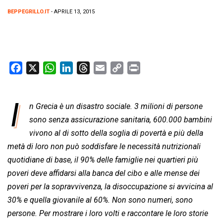
BEPPEGRILLO.IT
- APRILE 13, 2015
F
X
W
L
T
E
C
P
a
h
i
h
m
o
r
c
a
n
r
a
p
i
I
e
n Grecia è un disastro sociale. 3 milioni di persone
t
k
e
i
y
n
b
s
e
a
l
L
t
sono senza assicurazione sanitaria, 600.000 bambini
o
A
d
d
i
vivono al di sotto della soglia di povertà e più della
o
p
I
s
n
metà di loro non può soddisfare le necessità nutrizionali
k
p
n
k
quotidiane di base, il 90% delle famiglie nei quartieri più
poveri deve affidarsi alla banca del cibo e alle mense dei
poveri per la sopravvivenza, la disoccupazione si avvicina al
30% e quella giovanile al 60%. Non sono numeri, sono
persone. Per mostrare i loro volti e raccontare le loro storie