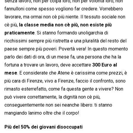
senza lavoro, non per colpa loro, non per volontà loro, non
fannulloni come spesso vogliono far credere. Vorrebbero
lavorare, ma ormai non cè più niente. Il tessuto sociale non
cè più,
la classe media non cè più, non esiste più
praticamente
. Si stanno formando unoligarchia di
ricchissimi sempre più ristretta e una pluralità del resto del
paese sempre più poveri. Povertà vera! In questo momento
parlo dei dati di ora, di un mese fa, una persona che ha la
fortuna a trovare un lavoro, deve accettare
300 Euro al
mese
. E considerate che Atene è carissima come prezzi, è
più cara di Firenze, vivo a Firenze, faccio il confronto, sono
rimasto esterrefatto, come fa questa gente a vivere? Non
può vivere correttamente, la dignità non cè più,
conseguentemente non sei neanche libero: ti stanno
mangiando lanimo oltre che il corpo!
Più del 50% dei giovani disoccupati