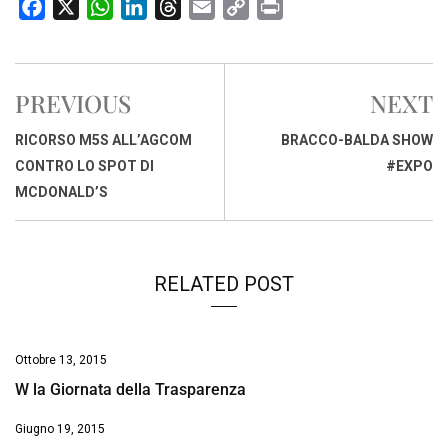
F
X
W
L
T
E
C
P
a
h
i
h
m
o
r
c
a
n
r
a
p
i
e
t
k
e
i
y
n
PREVIOUS
NEXT
b
s
e
a
l
L
t
o
A
d
d
i
RICORSO M5S ALL’AGCOM
BRACCO-BALDA SHOW
o
p
I
s
n
CONTRO LO SPOT DI
#EXPO
k
p
n
k
MCDONALD’S
RELATED POST
Ottobre 13, 2015
W la Giornata della Trasparenza
Giugno 19, 2015