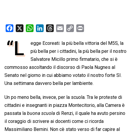
F
X
W
L
T
E
C
P
a
h
i
h
m
o
r
“L
egge Ecoreati: la più bella vittoria del M5S, la
c
a
n
r
a
p
i
e
più bella per i cittadini, la più bella per il nostro
t
k
e
i
y
n
b
s
e
a
l
L
t
Salvatore Micillo primo firmatario, che si è
o
A
d
d
i
commosso ascoltando il discorso di Paola Nugnes al
o
p
I
s
n
Senato nel giorno in cui abbiamo votato il nostro forte SI.
k
p
n
k
Una settimana davvero bella per lambiente.
Un po meno bella, invece, per la scuola. Tra le proteste di
cittadini e insegnanti in piazza Montecitorio, alla Camera è
passata la 
buona scuola
 di Renzi, il quale ha avuto persino
il coraggio di scrivere ai docenti come ci ricorda
Massimiliano Bernini. Non cè stato verso di far capire al