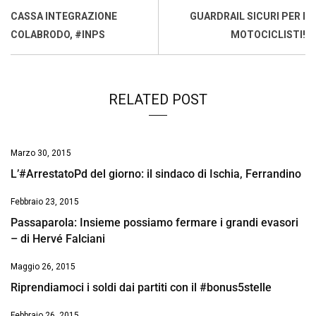
o
A
d
d
i
CASSA INTEGRAZIONE
GUARDRAIL SICURI PER I
o
p
I
s
n
COLABRODO, #INPS
MOTOCICLISTI!
k
p
n
k
RELATED POST
Marzo 30, 2015
L’#ArrestatoPd del giorno: il sindaco di Ischia, Ferrandino
Febbraio 23, 2015
Passaparola: Insieme possiamo fermare i grandi evasori
– di Hervé Falciani
Maggio 26, 2015
Riprendiamoci i soldi dai partiti con il #bonus5stelle
Febbraio 26, 2015