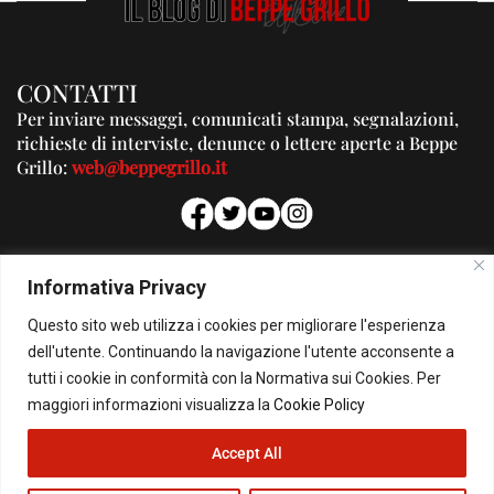
CONTATTI
Per inviare messaggi, comunicati stampa, segnalazioni,
richieste di interviste, denunce o lettere aperte a Beppe
Grillo:
web@beppegrillo.it
PUBBLICITA'
Informativa Privacy
Per la tua pubblicità su questo Blog:
Questo sito web utilizza i cookies per migliorare l'esperienza
pubblicita@beppegrillo.it
dell'utente. Continuando la navigazione l'utente acconsente a
tutti i cookie in conformità con la Normativa sui Cookies. Per
HOMEPAGE
COOKIE POLICY
PRIVACY POLICY
CONTATTI
maggiori informazioni visualizza la
Cookie Policy
Accept All
© Copyright 2026 - Il Blog di Beppe Grillo. All Rights Reserved - Powered by
happygrafic.com