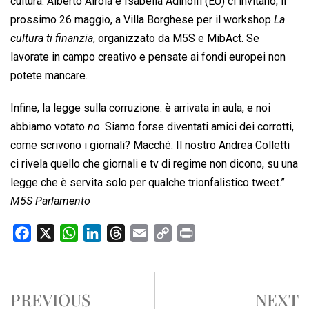
cultura: Alberto Airola e Isabella Adinolfi (EU) ci invitano, il
prossimo 26 maggio, a Villa Borghese per il workshop 
La
cultura ti finanzia
, organizzato da M5S e MibAct. Se
lavorate in campo creativo e pensate ai fondi europei non
potete mancare.
Infine, la legge sulla corruzione: è arrivata in aula, e noi
abbiamo votato 
no
. Siamo forse diventati amici dei corrotti,
come scrivono i giornali? Macché. Il nostro Andrea Colletti
ci rivela quello che giornali e tv di regime non dicono, su una
legge che è servita solo per qualche trionfalistico tweet.”
M5S Parlamento
F
X
W
L
T
E
C
P
a
h
i
h
m
o
r
c
a
n
r
a
p
i
e
t
k
e
i
y
n
PREVIOUS
NEXT
b
s
e
a
l
L
t