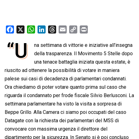
F
X
W
L
T
E
C
P
a
h
i
h
m
o
r
“U
na settimana di vittorie e iniziative all’insegna
c
a
n
r
a
p
i
e
della trasparenza. Il Movimento 5 Stelle dopo
t
k
e
i
y
n
b
s
e
a
l
L
t
una tenace battaglia iniziata questa estate, è
o
A
d
d
i
riuscito ad ottenere la possibilità di votare in maniera
o
p
I
s
n
palese sui casi di decadenza di parlamentari condannati.
k
p
n
k
Ora chiediamo di poter votare quanto prima sul caso che
riguarda il condannato per frode fiscale Silvio Berlusconi. La
settimana parlamentare ha visto la visita a sorpresa di
Beppe Grillo. Alla Camera ci siamo poi occupati del caso
Datagate con la richiesta dei parlamentari del M5S di
convocare con massima urgenza il direttore del
dipartimento per la sicurezza. In Senato si è poi concluso