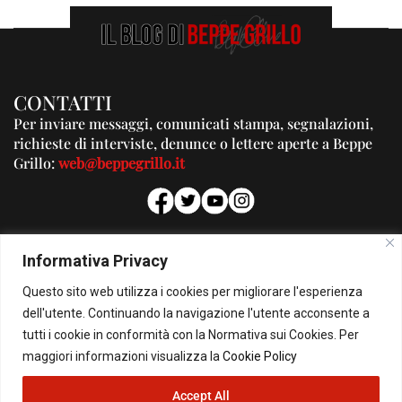
CONTATTI
Per inviare messaggi, comunicati stampa, segnalazioni,
richieste di interviste, denunce o lettere aperte a Beppe
Grillo:
web@beppegrillo.it
PUBBLICITA'
Informativa Privacy
Per la tua pubblicità su questo Blog:
Questo sito web utilizza i cookies per migliorare l'esperienza
pubblicita@beppegrillo.it
dell'utente. Continuando la navigazione l'utente acconsente a
tutti i cookie in conformità con la Normativa sui Cookies. Per
HOMEPAGE
COOKIE POLICY
PRIVACY POLICY
CONTATTI
maggiori informazioni visualizza la
Cookie Policy
Accept All
© Copyright 2026 - Il Blog di Beppe Grillo. All Rights Reserved - Powered by