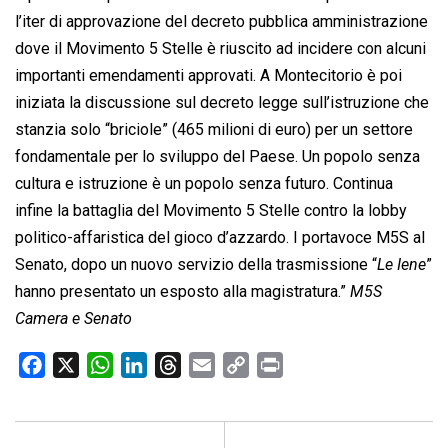
l’iter di approvazione del decreto pubblica amministrazione
dove il Movimento 5 Stelle è riuscito ad incidere con alcuni
importanti emendamenti approvati. A Montecitorio è poi
iniziata la discussione sul decreto legge sull’istruzione che
stanzia solo “briciole” (465 milioni di euro) per un settore
fondamentale per lo sviluppo del Paese. Un popolo senza
cultura e istruzione è un popolo senza futuro. Continua
infine la battaglia del Movimento 5 Stelle contro la lobby
politico-affaristica del gioco d’azzardo. I portavoce M5S al
Senato, dopo un nuovo servizio della trasmissione “
Le Iene
”
hanno presentato un esposto alla magistratura.”
M5S
Camera e Senato
F
X
W
L
T
E
C
P
a
h
i
h
m
o
r
c
a
n
r
a
p
i
e
t
k
e
i
y
n