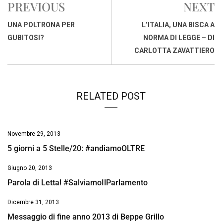
PREVIOUS
NEXT
b
s
e
a
l
L
t
o
A
d
d
i
UNA POLTRONA PER
L’ITALIA, UNA BISCA A
o
p
I
s
n
GUBITOSI?
NORMA DI LEGGE – DI
k
p
n
k
CARLOTTA ZAVATTIERO
RELATED POST
Novembre 29, 2013
5 giorni a 5 Stelle/20: #andiamoOLTRE
Giugno 20, 2013
Parola di Letta! #SalviamoIlParlamento
Dicembre 31, 2013
Messaggio di fine anno 2013 di Beppe Grillo