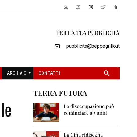
PER LA TUA PUBBLICITÀ
pubblicita@beppegrillo.it
ARCHIVIO
CONTATTI
TERRA FUTURA
2
le
0
La disoccupazione può
0
cominciare a 5 anni
5
2
0
La Cina ridisegna