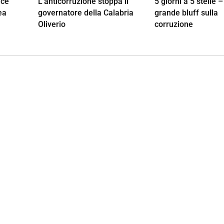
ace
L’anticorruzione stoppa il
5 giorni a 5 stelle – 
ea
governatore della Calabria
grande bluff sulla
Oliverio
corruzione