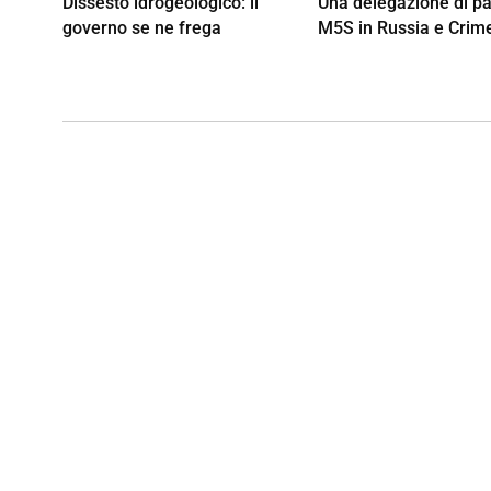
Dissesto idrogeologico: il
Una delegazione di p
governo se ne frega
M5S in Russia e Crim