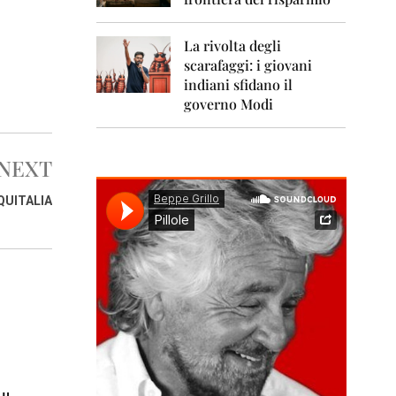
0
1
1
La rivolta degli
scarafaggi: i giovani
2
0
indiani sfidano il
1
governo Modi
2
2
NEXT
0
1
3
QUITALIA
2
0
1
4
2
0
1
5
2