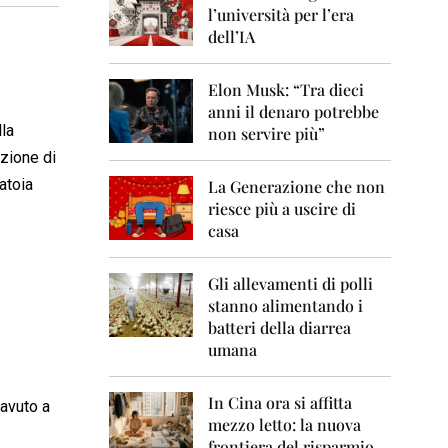
0
l’università per l’era
6
dell’IA
2
0
Elon Musk: “Tra dieci
0
anni il denaro potrebbe
7
lla
non servire più”
2
uzione di
0
atoia
La Generazione che non
0
8
riesce più a uscire di
casa
2
0
0
Gli allevamenti di polli
9
stanno alimentando i
batteri della diarrea
2
umana
0
1
0
In Cina ora si affitta
 avuto a
mezzo letto: la nuova
2
frontiera del risparmio