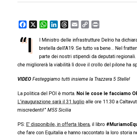
F
X
W
L
T
E
C
P
a
h
i
h
m
o
r
“I
l Ministro delle infrastrutture Delrio ha dichia
c
a
n
r
a
p
i
e
bretella dell’A19. Se tutto va bene… Nel fratt
t
k
e
i
y
n
b
s
e
a
l
L
t
parte dei nostri stipendi da deputati regional
o
A
d
d
i
che migliorerà la viabilità lì dove il crollo del pilone ha s
o
p
I
s
n
VIDEO
Festeggiamo tutti insieme la Trazzera 5 Stelle!
k
p
n
k
La politica del POI è morta.
Noi le cose le facciamo O
L’inaugurazione sarà il 31 luglio
alle ore 11.30 a Caltavut
miscredenti!”
M5S Sicilia
PS:
E’ disponibile, in offerta libera
, il libro
#MuriamoEqui
che fare con Equitalia e hanno raccontato la loro storia 