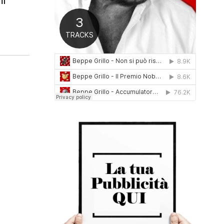
Il
0
1
6