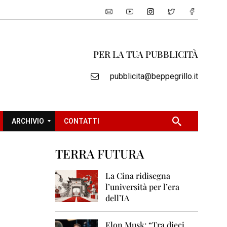
PER LA TUA PUBBLICITÀ
pubblicita@beppegrillo.it
ARCHIVIO
CONTATTI
TERRA FUTURA
2
0
La Cina ridisegna
0
l’università per l’era
5
dell’IA
2
0
Elon Musk: “Tra dieci