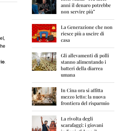
0
anni il denaro potrebbe
6
non servire più”
2
0
La Generazione che non
0
7
riesce più a uscire di
el,
casa
2
che
0
0
Gli allevamenti di polli
8
stanno alimentando i
rio
.
batteri della diarrea
2
umana
0
0
9
In Cina ora si affitta
mezzo letto: la nuova
2
frontiera del risparmio
0
1
0
La rivolta degli
scarafaggi: i giovani
2