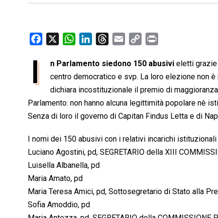
F
X
W
L
T
E
C
P
a
h
i
h
m
o
r
I
n Parlamento siedono 150 abusivi
eletti grazie
c
a
n
r
a
p
i
e
centro democratico e svp. La loro elezione non è m
t
k
e
i
y
n
b
s
e
a
l
L
t
dichiara incostituzionale il premio di maggioranza
o
A
d
d
i
Parlamento: non hanno alcuna legittimità popolare nè ist
o
p
I
s
n
Senza di loro il governo di Capitan Findus Letta e di Nap
k
p
n
k
I nomi dei 150 abusivi con i relativi incarichi istituzional
Luciano Agostini, pd, SEGRETARIO della XIII COMMIS
Luisella Albanella, pd
Maria Amato, pd
Maria Teresa Amici, pd, Sottosegretario di Stato alla Pr
Sofia Amoddio, pd
Maria Antezza, pd, SEGRETARIO della COMMISSION