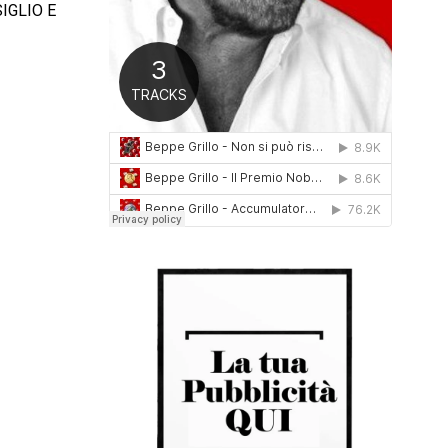
IGLIO E
0
1
6