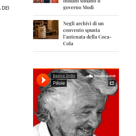
indiani sfidano il
0
1
governo Modi
 DEI
1
Negli archivi di un
2
0
convento spunta
1
l’antenata della Coca-
2
Cola
2
0
1
3
2
0
1
4
2
0
1
5
2