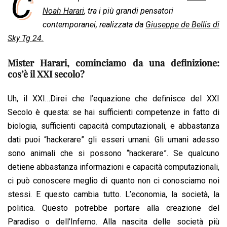
C
e
Noah Harari
t
k
, tra i più grandi pensatori
e
i
y
n
b
s
e
a
l
L
t
contemporanei, realizzata da
Giuseppe de Bellis di
o
A
d
d
i
Sky Tg 24.
o
p
I
s
n
Mister Harari, cominciamo da una definizione:
k
p
n
k
cos’è il XXI secolo?
Uh, il XXI…Direi che l’equazione che definisce del XXI
Secolo è questa: se hai sufficienti competenze in fatto di
biologia, sufficienti capacità computazionali, e abbastanza
dati puoi “hackerare” gli esseri umani. Gli umani adesso
sono animali che si possono “hackerare”. Se qualcuno
detiene abbastanza informazioni e capacità computazionali,
ci può conoscere meglio di quanto non ci conosciamo noi
stessi. E questo cambia tutto. L’economia, la società, la
politica. Questo potrebbe portare alla creazione del
Paradiso o dell’Inferno. Alla nascita delle società più