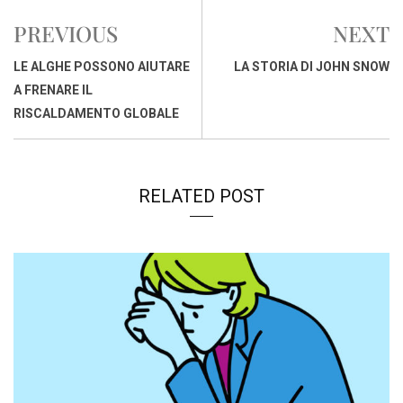
b
s
e
a
l
L
t
PREVIOUS
NEXT
o
A
d
d
i
o
p
I
s
n
LE ALGHE POSSONO AIUTARE
LA STORIA DI JOHN SNOW
k
p
n
k
A FRENARE IL
RISCALDAMENTO GLOBALE
RELATED POST