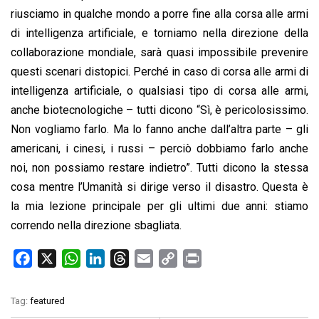
riusciamo in qualche mondo a porre fine alla corsa alle armi
di intelligenza artificiale, e torniamo nella direzione della
collaborazione mondiale, sarà quasi impossibile prevenire
questi scenari distopici. Perché in caso di corsa alle armi di
intelligenza artificiale, o qualsiasi tipo di corsa alle armi,
anche biotecnologiche – tutti dicono “Sì, è pericolosissimo.
Non vogliamo farlo. Ma lo fanno anche dall’altra parte – gli
americani, i cinesi, i russi – perciò dobbiamo farlo anche
noi, non possiamo restare indietro”. Tutti dicono la stessa
cosa mentre l’Umanità si dirige verso il disastro. Questa è
la mia lezione principale per gli ultimi due anni: stiamo
correndo nella direzione sbagliata.
F
X
W
L
T
E
C
P
a
h
i
h
m
o
r
c
a
n
r
a
p
i
Tag:
featured
e
t
k
e
i
y
n