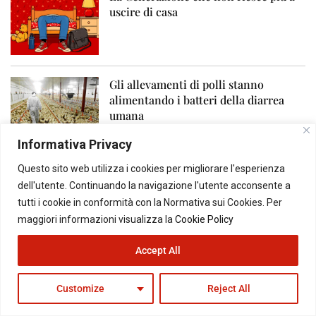
uscire di casa
Gli allevamenti di polli stanno
alimentando i batteri della diarrea
umana
Informativa Privacy
Questo sito web utilizza i cookies per migliorare l'esperienza
In Cina ora si affitta mezzo letto: la
dell'utente. Continuando la navigazione l'utente acconsente a
nuova frontiera del risparmio
tutti i cookie in conformità con la Normativa sui Cookies. Per
maggiori informazioni visualizza la
Cookie Policy
Accept All
La rivolta degli scarafaggi: i giovani
indiani sfidano il governo Modi
Customize
Reject All