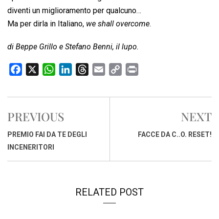
diventi un miglioramento per qualcuno…
Ma per dirla in Italiano,
we shall overcome
.
di Beppe Grillo e Stefano Benni, il lupo.
F
X
W
L
T
E
C
P
a
h
i
h
m
o
r
c
a
n
r
a
p
i
e
t
k
e
i
y
n
PREVIOUS
NEXT
b
s
e
a
l
L
t
o
A
d
d
i
PREMIO FAI DA TE DEGLI
FACCE DA C..O. RESET!
o
p
I
s
n
INCENERITORI
k
p
n
k
RELATED POST