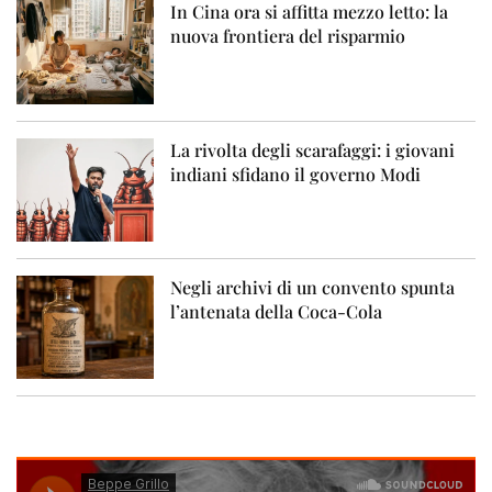
In Cina ora si affitta mezzo letto: la
nuova frontiera del risparmio
La rivolta degli scarafaggi: i giovani
indiani sfidano il governo Modi
Negli archivi di un convento spunta
l’antenata della Coca-Cola