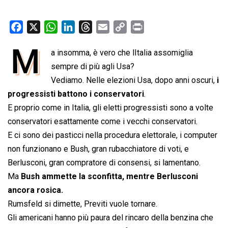
F
X
W
L
T
E
C
P
a
h
i
h
m
o
r
M
a insomma, è vero che lItalia assomiglia
c
a
n
r
a
p
i
e
sempre di più agli Usa?
t
k
e
i
y
n
b
s
e
a
l
L
t
Vediamo. Nelle elezioni Usa, dopo anni oscuri,
i
o
A
d
d
i
progressisti battono i conservatori
.
o
p
I
s
n
E proprio come in Italia, gli eletti progressisti sono a volte
k
p
n
k
conservatori esattamente come i vecchi conservatori.
E ci sono dei pasticci nella procedura elettorale, i computer
non funzionano e Bush, gran rubacchiatore di voti, e
Berlusconi, gran compratore di consensi, si lamentano.
Ma
Bush ammette la sconfitta, mentre Berlusconi
ancora rosica.
Rumsfeld si dimette, Previti vuole tornare.
Gli americani hanno più paura del rincaro della benzina che