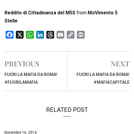
Reddito di Cittadinanza del M5S
from
MoVimento 5
Stelle
F
X
W
L
T
E
C
P
a
h
i
h
m
o
r
c
a
n
r
a
p
i
e
t
k
e
i
y
n
PREVIOUS
NEXT
b
s
e
a
l
L
t
o
A
d
d
i
FUORI LA MAFIA DA ROMA!
FUORI LA MAFIA DA ROMA!
o
p
I
s
n
#FUORILAMAFIA
#MAFIACAPITALE
k
p
n
k
RELATED POST
Novembre 16, 2014