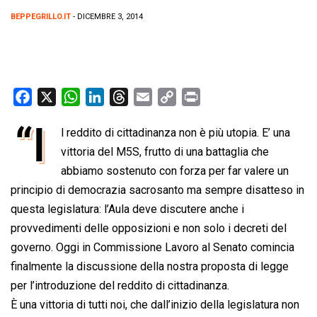
BEPPEGRILLO.IT
- DICEMBRE 3, 2014
F
X
W
L
T
E
C
P
a
h
i
h
m
o
r
“I
l reddito di cittadinanza non è più utopia. E’ una
c
a
n
r
a
p
i
e
vittoria del M5S, frutto di una battaglia che
t
k
e
i
y
n
b
s
e
a
l
L
t
abbiamo sostenuto con forza per far valere un
o
A
d
d
i
principio di democrazia sacrosanto ma sempre disatteso in
o
p
I
s
n
questa legislatura: l’Aula deve discutere anche i
k
p
n
k
provvedimenti delle opposizioni e non solo i decreti del
governo. Oggi in Commissione Lavoro al Senato comincia
finalmente la discussione della nostra proposta di legge
per l’introduzione del reddito di cittadinanza.
È una vittoria di tutti noi, che dall’inizio della legislatura non