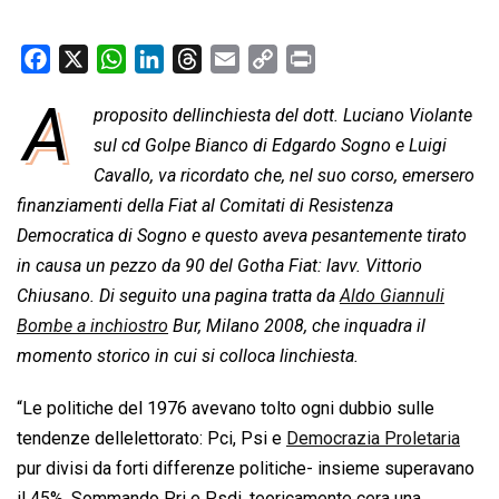
F
X
W
L
T
E
C
P
a
h
i
h
m
o
r
A
proposito dellinchiesta del dott. Luciano Violante
c
a
n
r
a
p
i
e
sul cd Golpe Bianco di Edgardo Sogno e Luigi
t
k
e
i
y
n
b
s
e
a
l
L
t
Cavallo, va ricordato che, nel suo corso, emersero
o
A
d
d
i
finanziamenti della Fiat al Comitati di Resistenza
o
p
I
s
n
Democratica di Sogno e questo aveva pesantemente tirato
k
p
n
k
in causa un 
pezzo da 90
 del Gotha Fiat: lavv. Vittorio
Chiusano. Di seguito una pagina tratta da
Aldo Giannuli
Bombe a inchiostro
 Bur, Milano 2008, che inquadra il
momento storico in cui si colloca linchiesta.
“Le politiche del 1976 avevano tolto ogni dubbio sulle
tendenze dellelettorato: Pci, Psi e
Democrazia Proletaria

pur divisi da forti differenze politiche- insieme superavano
il 45%. Sommando Pri e Psdi, teoricamente cera una