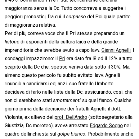
maggioranza senza la Dc. Tutto concorreva a suggerire i
peggiori pronostici, fra cui il 
sorpasso
 del Pci quale partito
di maggioranza relativa.
Per di più, correva voce che il Pri stesse preparando un
listone
 di esponenti della cultura laica e della grande
imprenditoria che avrebbe avuto a capo lavv.
Gianni Agnelli
. I
sondaggi impazzirono: il
Pri
era dato fra l8 ed il 12% a tutto
scapito della Dc che, spesso veniva data sotto il 30%. Ma,
almeno questo pericolo fu subito evitato: lavv. Agnelli
rinunciò a candidarsi ed, anzi, suo fratello Umberto
decideva di farlo nelle liste della Dc, assicurando, così, che
non ci sarebbero stati 
smottamenti
 su quel fianco. Qualche
giorno prima della decisione dei fratelli Agnelli, il dott.
Violante, ex allievo del
prof. DellAndro
(sottosegretario alla
Giustizia, Dc moroteo), aveva arrestato
Edgardo Sogno
nel
quadro dellinchiesta sul 
golpe bianco
. Probabilmente anche