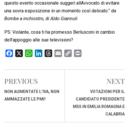
questo evento occasionale suggerì allAvvocato di evitare
una sovra esposizione in un momento così delicato.”
da
Bombe a inchiostro, di Aldo Giannuli
PS: Violante, cosa ti ha promesso Berlusconi in cambio
dell’appoggio alle sue televisioni?
F
X
W
L
T
E
C
P
a
h
i
h
m
o
r
c
a
n
r
a
p
i
e
t
k
e
i
y
n
PREVIOUS
NEXT
b
s
e
a
l
L
t
o
A
d
d
i
NON AUMENTATE L’IVA, NON
VOTAZIONI PER IL
o
p
I
s
n
AMMAZZATE LE PMI!
CANDIDATO PRESIDENTE
k
p
n
k
M5S IN EMILIA ROMAGNA E
CALABRIA