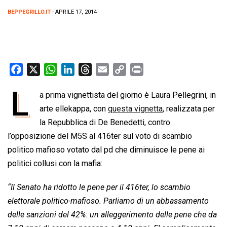
BEPPEGRILLO.IT
- APRILE 17, 2014
F
X
W
L
T
E
C
P
a
h
i
h
m
o
r
L
a prima vignettista del giorno è Laura Pellegrini, in
c
a
n
r
a
p
i
e
arte ellekappa, con
t
k
e
questa vignetta
i
y
n
, realizzata per
b
s
e
a
l
L
t
la Repubblica di De Benedetti, contro
o
A
d
d
i
l’opposizione del M5S al 416ter sul voto di scambio
o
p
I
s
n
politico mafioso votato dal pd che diminuisce le pene ai
k
p
n
k
politici collusi con la mafia:
“Il Senato ha ridotto le pene per il 416ter, lo scambio
elettorale politico-mafioso. Parliamo di un abbassamento
delle sanzioni del 42%: un alleggerimento delle pene che da