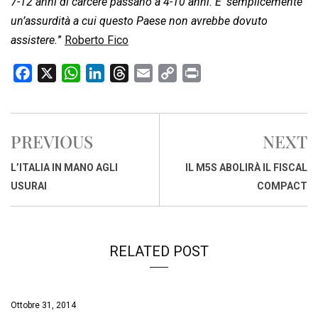
7-12 anni di carcere passano a 4-10 anni. E’ semplicemente
un’assurdità a cui questo Paese non avrebbe dovuto
assistere.
”
Roberto Fico
F
X
W
L
T
E
C
P
a
h
i
h
m
o
r
c
a
n
r
a
p
i
e
t
k
e
i
y
n
PREVIOUS
NEXT
b
s
e
a
l
L
t
o
A
d
d
i
L’ITALIA IN MANO AGLI
IL M5S ABOLIRÀ IL FISCAL
o
p
I
s
n
USURAI
COMPACT
k
p
n
k
RELATED POST
Ottobre 31, 2014