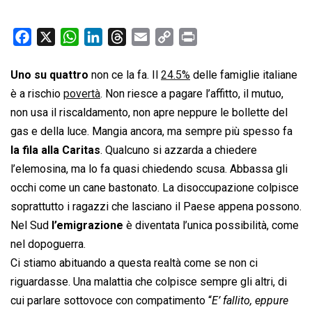
F
X
W
L
T
E
C
P
a
h
i
h
m
o
r
c
a
n
r
a
p
i
Uno su quattro
non ce la fa. Il
24.5%
delle famiglie italiane
e
t
k
e
i
y
n
è a rischio
povertà
. Non riesce a pagare l’affitto, il mutuo,
b
s
e
a
l
L
t
non usa il riscaldamento, non apre neppure le bollette del
o
A
d
d
i
gas e della luce. Mangia ancora, ma sempre più spesso fa
o
p
I
s
n
la fila alla Caritas
. Qualcuno si azzarda a chiedere
k
p
n
k
l’elemosina, ma lo fa quasi chiedendo scusa. Abbassa gli
occhi come un cane bastonato. La disoccupazione colpisce
soprattutto i ragazzi che lasciano il Paese appena possono.
Nel Sud
l’emigrazione
è diventata l’unica possibilità, come
nel dopoguerra.
Ci stiamo abituando a questa realtà come se non ci
riguardasse. Una malattia che colpisce sempre gli altri, di
cui parlare sottovoce con compatimento “
E’ fallito, eppure