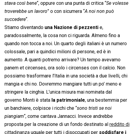
stava così bene
“, oppure con una punta di critica “
Se volesse
troverebbe un lavoro
” o con sicumera “
A noi non può
succedere
“.
Stiamo diventando
una Nazione di pezzenti
e,
paradossalmente, la cosa non ci riguarda. Almeno fino a
quando non tocca a noi. Un quarto degli italiani è un numero
colossale, pari a quindici milioni di persone, ed è in
aumento. A quanti potremo arrivare? Un tempo avevamo
panem et circenses, ora solo i circenses con il calcio. Non
possiamo trasformare l’Italia in una società a due livelli, chi
mangia e chi no. Dovremmo mangiare tutti un po’ meno e
stringere la cinghia. L’unica misura mai nominata dal
governo Monti è stata
la patrimoniale
, una bestemmia per
un banchiere, colpisce i ricchi che “
sono tristi se noi
piangiam
“, come cantava Jannacci. Invece andrebbe
proposta per la creazione di un fondo destinato al
reddito di
cittadinanza
uguale per tutti i disoccupati per
soddisfare i