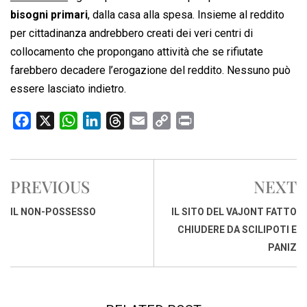
bisogni primari
, dalla casa alla spesa. Insieme al reddito
per cittadinanza andrebbero creati dei veri centri di
collocamento che propongano attività che se rifiutate
farebbero decadere l’erogazione del reddito. Nessuno può
essere lasciato indietro.
F
X
W
L
T
E
C
P
a
h
i
h
m
o
r
c
a
n
r
a
p
i
e
t
k
e
i
y
n
PREVIOUS
NEXT
b
s
e
a
l
L
t
o
A
d
d
i
IL NON-POSSESSO
IL SITO DEL VAJONT FATTO
o
p
I
s
n
CHIUDERE DA SCILIPOTI E
k
p
n
k
PANIZ