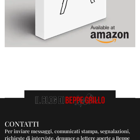
CONTATTI
Per inviare messaggi, comunicati stampa, segnalazioni,
richieste di interviste, denunce o lettere aperte a Beppe