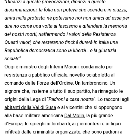
“
Dinanzi a queste provocazioni, dinanzi a queste
discriminazioni, la folla non poteva che scendere in piazza,
unita nella protesta, nè potevamo noi non unirci ad essa per
dire no come una volta al fascismo e difendere la memoria
dei nostri morti, riaffermando i valori della Resistenza.
Questi valori, che resteranno finché durerà in Italia una
Repubblica democratica sono la libertà… e la giustizia
sociale
“.
Oggi è ministro degli Interni Maroni, condannato per
resistenza a pubblico ufficiale, novello sciaboletta al
comando delle Forze dell’Ordine. Un tambroncino. Un
signore che, insieme a tutto il suo partito, ha rinnegato le
origini della Lega di “
Padroni a casa nostra
“. Lo racconti agli
abitanti della Val di Susa
e ai vicentini che si oppongono
alla base militare americana
Dal Molin
, la più grande
d’Europa, lo spieghi ai
lombardi
, ai piemontesi e ai
liguri
infiltrati dalle criminalità organizzate, che sono padroni a