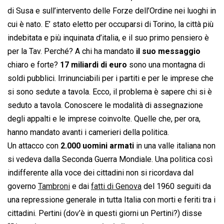
di Susa e sull’intervento delle Forze dell’Ordine nei luoghi in
cui è nato. E’ stato eletto per occuparsi di Torino, la città più
indebitata e più inquinata d’italia, e il suo primo pensiero è
per la Tav. Perché? A chi ha mandato
il suo messaggio
chiaro e forte?
17 miliardi di euro
sono una montagna di
soldi pubblici. Irrinunciabili per i partiti e per le imprese che
si sono sedute a tavola. Ecco, il problema è sapere chi si è
seduto a tavola. Conoscere le modalità di assegnazione
degli appalti e le imprese coinvolte. Quelle che, per ora,
hanno mandato avanti i camerieri della politica.
Un attacco con
2.000 uomini armati
in una valle italiana non
si vedeva dalla Seconda Guerra Mondiale. Una politica così
indifferente alla voce dei cittadini non si ricordava dal
governo
Tambroni
e dai
fatti di Genova
del 1960 seguiti da
una repressione generale in tutta Italia con morti e feriti tra i
cittadini. Pertini (dov’è in questi giorni un Pertini?) disse