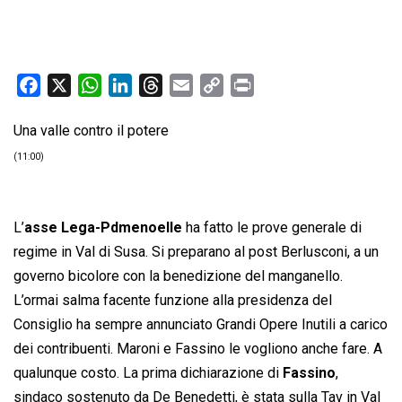
F
X
W
L
T
E
C
P
a
h
i
h
m
o
r
Una valle contro il potere
c
a
n
r
a
p
i
e
t
k
e
i
y
n
(11:00)
b
s
e
a
l
L
t
o
A
d
d
i
o
p
I
s
n
L’
asse Lega-Pdmenoelle
ha fatto le prove generale di
k
p
n
k
regime in Val di Susa. Si preparano al post Berlusconi, a un
governo bicolore con la benedizione del manganello.
L’ormai salma facente funzione alla presidenza del
Consiglio ha sempre annunciato Grandi Opere Inutili a carico
dei contribuenti. Maroni e Fassino le vogliono anche fare. A
qualunque costo. La prima dichiarazione di
Fassino
,
sindaco sostenuto da De Benedetti, è stata sulla Tav in Val