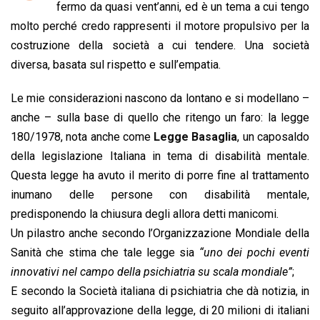
b
s
e
a
l
L
t
fermo da quasi vent’anni, ed è un tema a cui tengo
o
A
d
d
i
molto perché credo rappresenti il motore propulsivo per la
o
p
I
s
n
costruzione della società a cui tendere. Una società
k
p
n
k
diversa, basata sul rispetto e sull’empatia.
Le mie considerazioni nascono da lontano e si modellano –
anche – sulla base di quello che ritengo un faro: la legge
180/1978, nota anche come
Legge Basaglia
, un caposaldo
della legislazione Italiana in tema di disabilità mentale.
Questa legge ha avuto il merito di porre fine al trattamento
inumano delle persone con disabilità mentale,
predisponendo la chiusura degli allora detti manicomi.
Un pilastro anche secondo l’Organizzazione Mondiale della
Sanità che stima che tale legge sia
“uno dei pochi eventi
innovativi nel campo della psichiatria su scala mondiale”
;
E secondo la Società italiana di psichiatria che dà notizia, in
seguito all’approvazione della legge, di 20 milioni di italiani