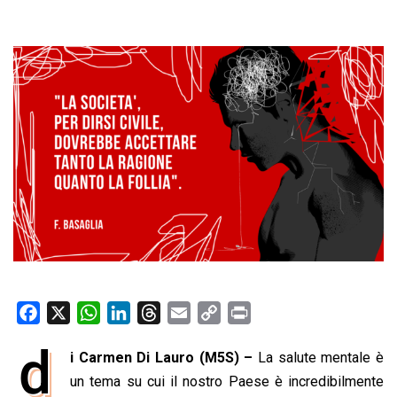
F
X
W
L
T
E
C
P
a
h
i
h
m
o
r
d
i Carmen Di Lauro (M5S) –
La salute mentale è
c
a
n
r
a
p
i
e
un tema su cui il nostro Paese è incredibilmente
t
k
e
i
y
n