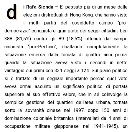
d
i Rafa Sienda –
E’ passato più di un mese dalle
c
a
n
r
a
p
i
e
elezioni distrettuali di Hong Kong, che hanno visto
t
k
e
i
y
n
b
s
e
a
l
L
t
i molti partiti del cosiddetto campo “pro-
o
A
d
d
i
democrazia” conquistare gran parte dei seggi cittadini, ben
o
p
I
s
n
388 (81,5%) contro gli 89 (18,5%) ottenuti dal campo
k
p
n
k
unionista “pro-Pechino”, ribaltando completamente la
situazione emersa dalla tornata di quattro anni prima,
quando la situazione aveva visto i secondi in netto
vantaggio sui primi con 331 seggi a 124. Sul piano politico
si è trattato di un segnale importante perché quel voto
aveva ormai assunto un significato politico di portata
superiore al suo effettivo valore, che in sé coinvolge la
semplice gestione dei quartieri dell’area urbana, tornata
sotto la sovranità cinese nel 1997, dopo 150 anni di
dominazione coloniale britannica (intervallati da 4 anni di
occupazione militare giapponese nel 1941-1945), un