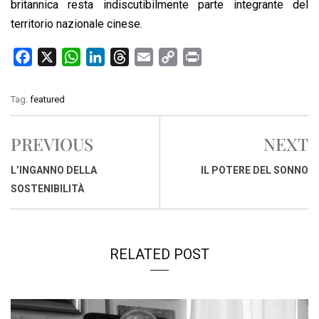
britannica resta indiscutibilmente parte integrante del
territorio nazionale cinese.
F
X
W
L
T
E
C
P
a
h
i
h
m
o
r
c
a
n
r
a
p
i
Tag:
featured
e
t
k
e
i
y
n
b
s
e
a
l
L
t
PREVIOUS
NEXT
o
A
d
d
i
o
p
I
s
n
L’INGANNO DELLA
IL POTERE DEL SONNO
k
p
n
k
SOSTENIBILITÀ
RELATED POST