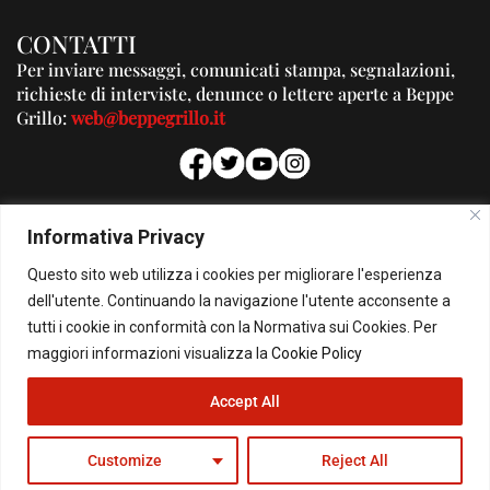
CONTATTI
Per inviare messaggi, comunicati stampa, segnalazioni,
richieste di interviste, denunce o lettere aperte a Beppe
Grillo:
web@beppegrillo.it
PUBBLICITA'
Informativa Privacy
Per la tua pubblicità su questo Blog:
Questo sito web utilizza i cookies per migliorare l'esperienza
pubblicita@beppegrillo.it
dell'utente. Continuando la navigazione l'utente acconsente a
tutti i cookie in conformità con la Normativa sui Cookies. Per
HOMEPAGE
COOKIE POLICY
PRIVACY POLICY
CONTATTI
maggiori informazioni visualizza la
Cookie Policy
Accept All
© Copyright 2026 - Il Blog di Beppe Grillo. All Rights Reserved - Powered by
happygrafic.com
Customize
Reject All