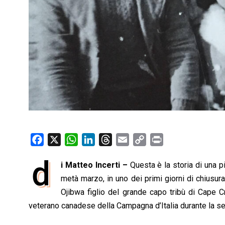
F
X
W
L
T
E
C
P
a
h
i
h
m
o
r
d
i Matteo Incerti –
Questa è la storia di una pi
c
a
n
r
a
p
i
e
metà marzo, in uno dei primi giorni di chiusura
t
k
e
i
y
n
b
s
e
a
l
L
t
Ojibwa figlio del grande capo tribù di Cape Cro
o
A
d
d
i
veterano canadese della Campagna d’Italia durante la s
o
p
I
s
n