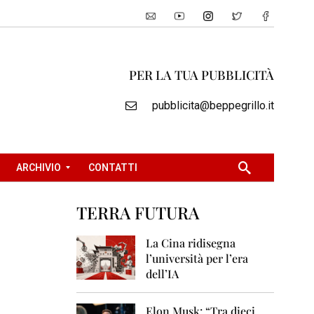
PER LA TUA PUBBLICITÀ
pubblicita@beppegrillo.it
ARCHIVIO
CONTATTI
TERRA FUTURA
2
0
La Cina ridisegna
0
l’università per l’era
5
dell’IA
2
0
Elon Musk: “Tra dieci