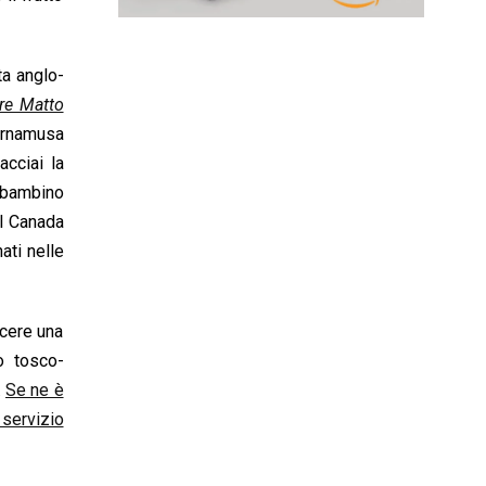
ta anglo-
re Matto
cornamusa
acciai la
n bambino
del Canada
ati nelle
scere una
o tosco-
.
Se ne è
 servizio