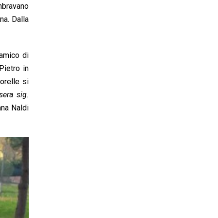
mbravano
na. Dalla
amico di
Pietro in
orelle si
era sig.
ana Naldi