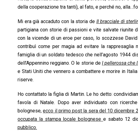
della cooperazione tra tanti), al fato, e perché no, alla…fo
Mi era già accaduto con la storia de
Il bracciale di sterli
partigiana con storie di passioni e vite salvate riunite dal
con la vicende di un eroe per caso, lo scozzese David 
contribuì come per magia ad evitare la rappresaglia 
famiglia di un soldato tedesco che nell’agosto 1944 di
dell’Appennino reggiano. O le storie de
I pellerossa che l
e Stati Uniti che vennero a combattere e morire in Itali
riserve.
Ho contattato la figlia di Martin. Le ho detto: condividi
favola di Natale. Dopo aver individuato con ricerche
bolognese,
ecco il primo post la sera del 10 dicembre
occupata la stampa locale bolognese
e sabato 12 dic
pubblico.