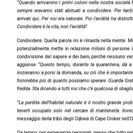
“Quando arrivarono i primi coloni nella nostra società f
k
p
n
k
sempre eravamo stati abituati a condividere. Per tant
arrivati qui. Per noi era naturale. Poi l’avidità ha dist
Condividere è la vita, non l’avidità”.
Condividere. Quella parola mi è rimasta nella mente. Mi
potenzialmente mette in relazione milioni di persone i
condivisione del sapere e dei beni, perchè nessuno venga
aggiunse
“Questo tempo, durante la quarantena, dà a t
inizieranno a porsi la domanda, su ciò che è importante 
fornirebbe più di quanto possiamo sperare. Guarda Gret
fredda. Sta dicendo a tutti noi che c’è qualcosa di sbagl
“La perdita dell’habitat naturale è il nostro grande p
tenerti occupato solo nel cercare di mantenerla. Inve
messaggio della tribù degli Oijbwa di Cape Croker nell’O
Da tempo, per esperienze personali, penso che tutto nell