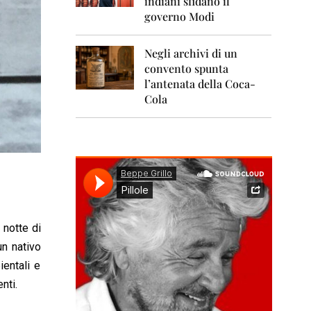
indiani sfidano il
0
1
governo Modi
1
Negli archivi di un
2
0
convento spunta
1
l’antenata della Coca-
2
Cola
2
0
1
3
2
0
1
4
 notte di
un nativo
2
0
ientali e
1
nti.
5
2