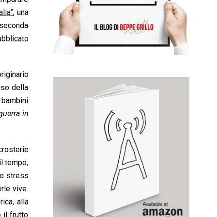
alia”
, una
a seconda
bblicato
riginario
uso della
e bambini
guerra in
crostorie
il tempo,
lo stress
rle vive.
ica, alla
il frutto