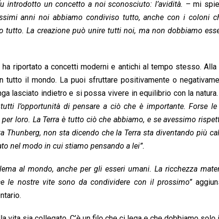
u introdotto un concetto a noi sconosciuto: l’avidità.
– mi spi
issimi anni noi abbiamo condiviso tutto, anche con i coloni c
rutto tutto. La creazione può unire tutti noi, ma non dobbiamo esse
 ha riportato a concetti moderni e antichi al tempo stesso. Alla
n tutto il mondo. La puoi sfruttare positivamente o negativame
 lasciato indietro e si possa vivere in equilibrio con la natura
utti l’opportunità di pensare a ciò che è importante. Forse l
per loro. La Terra è tutto ciò che abbiamo, e se avessimo rispett
a Thunberg, non sta dicendo che la Terra sta diventando più ca
iato nel modo in cui stiamo pensando a lei”.
roblema al mondo, anche per gli esseri umani. La ricchezza mate
ce le nostre vite sono da condividere con il prossimo”
aggiun
ntario.
a vita sia collegato. C’è un filo che ci lega e che dobbiamo solo