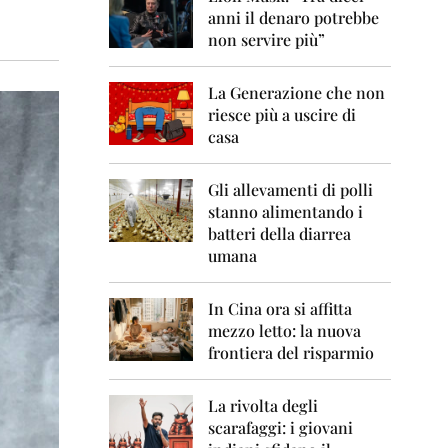
0
anni il denaro potrebbe
6
non servire più”
2
0
La Generazione che non
0
7
riesce più a uscire di
casa
2
0
0
Gli allevamenti di polli
8
stanno alimentando i
batteri della diarrea
2
umana
0
0
9
In Cina ora si affitta
mezzo letto: la nuova
2
frontiera del risparmio
0
1
0
La rivolta degli
scarafaggi: i giovani
2