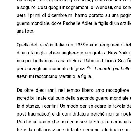
a seguire. Così quegli insegnamenti di Wendall, che son
sera i primi di dicembre mi hanno portato su una pagin
guerra mondiale, dove Rachelle Adler la figlia di un arzi
una foto.
Quella del papà in Italia con il 339esimo reggimento dell
di una famiglia ebrea ungherese emigrata a New York ne
sua pur bellissima casa di Boca Raton in Florida. Sua fi
per donargli un momento di gioia.
“E’ il ricordo più bel
Italia”
mi raccontano Martin e la figlia.
Da oltre dieci anni, nel tempo libero amo raccogliere e
incredibili nate dal buio della seconda guerra mondiale e 
la distanza, i confini. Un modo per spiegare la favola de
post traumatico) e di ogni dittatura perché non si ripe
Perché un uomo che non conosce la Storia è come un albe
Rete, la collaborazione di tante persone, studiosi e app