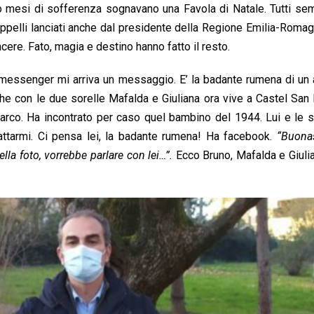
 mesi di sofferenza sognavano una Favola di Natale. Tutti se
appelli lanciati anche dal presidente della Regione Emilia-Romag
ncere. Fato, magia e destino hanno fatto il resto.
messenger mi arriva un messaggio. E’ la badante rumena di un 
che con le due sorelle Mafalda e Giuliana ora vive a Castel San 
parco. Ha incontrato per caso quel bambino del 1944. Lui e le s
ttarmi. Ci pensa lei, la badante rumena! Ha facebook.
“Buonas
lla foto, vorrebbe parlare con lei…”.
Ecco Bruno, Mafalda e Giuli