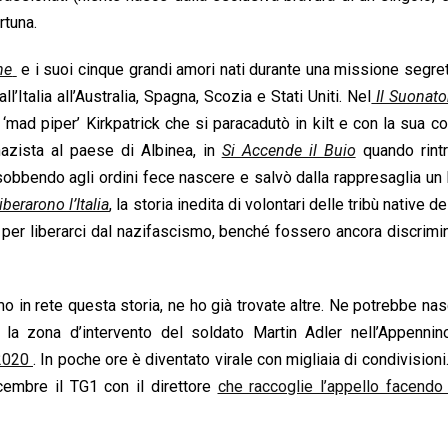
rtuna.
ne
e i suoi cinque grandi amori nati durante una missione segre
l’Italia all’Australia, Spagna, Scozia e Stati Uniti. Nel
Il Suonato
‘mad piper’ Kirkpatrick che si paracadutò in kilt e con la sua 
nazista al paese di Albinea, in
Si Accende il Buio
quando rintr
sobbendo agli ordini fece nascere e salvò dalla rappresaglia u
iberarono l’Italia
, la storia inedita di volontari delle tribù native 
a per liberarci dal nazifascismo, benché fossero ancora discrimin
amo in rete questa storia, ne ho già trovate altre. Ne potrebbe na
 la zona d’intervento del soldato Martin Adler nell’Appennin
 2020
. In poche ore è diventato virale con migliaia di condivisioni
embre il TG1 con il direttore
che raccoglie l’appello facendo