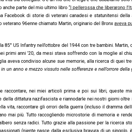
o anche parte del mio ultimo libro
“I pellerossa che liberarono l’It
a Facebook di storie di veterani canadesi e statunitensi dell
llo veterano 96enne chiamato Martin, originario del Bronx
aveva pu
a 85° US Infantry nell’ottobre del 1944 con tre bambini. Martin, o
i primi anni ’20, da mesi stava soffrendo con la moglie al chi
glia aveva condiviso alcune sue memorie, alla ricerca di quei tr
lo in un anno e mezzo vissuto nelle sofferenze e nell’orrore della 
 raccontare, nei miei articoli prima e poi sui libri, queste mi
della dittatura nazifascista e riannodarle nei nostri giorni oltre 
lla vita, raccontare gli orrori della guerra (incluso il dramma del
tano mai più. Tutto raccogliendo microstorie di memoria e rende
ro senza radici. Tutto grazie alla passione per la ricerca stor
assionati (niente nasce dalla esclusiva bravura di un singolo, è 