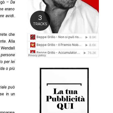
egò –
Da
0
he erano
1
6
re avidi.
 rete che
nte. Alla
. Wendall
e persone
o per lei
lda o più
riale può
se in un
 imparare