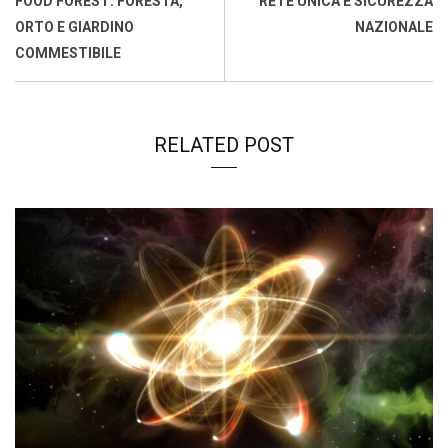
FOOD FOREST: FORESTA,
RETE UNICA E SICUREZZA
k
p
n
k
ORTO E GIARDINO
NAZIONALE
COMMESTIBILE
RELATED POST