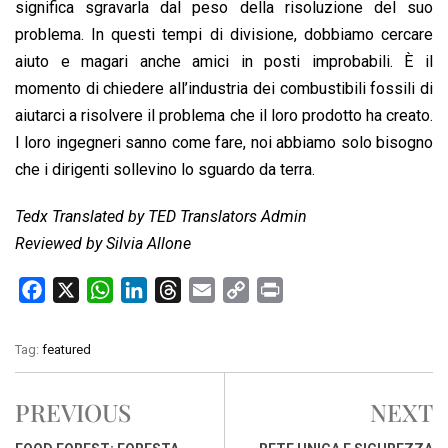
significa sgravarla dal peso della risoluzione del suo
problema. In questi tempi di divisione, dobbiamo cercare
aiuto e magari anche amici in posti improbabili. È il
momento di chiedere all’industria dei combustibili fossili di
aiutarci a risolvere il problema che il loro prodotto ha creato.
I loro ingegneri sanno come fare, noi abbiamo solo bisogno
che i dirigenti sollevino lo sguardo da terra.
Tedx Translated by TED Translators Admin
Reviewed by Silvia Allone
F
X
W
L
T
E
C
P
a
h
i
h
m
o
r
c
a
n
r
a
p
i
Tag:
featured
e
t
k
e
i
y
n
b
s
e
a
l
L
t
PREVIOUS
NEXT
o
A
d
d
i
o
p
I
s
n