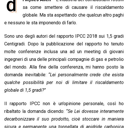
d
e
sa come smettere di causare il riscaldamento
t
k
e
i
y
n
b
s
e
a
l
L
t
globale. Ma sta aspettando che qualcun altro paghi
o
A
d
d
i
e nessuno le sta imponendo di farlo.
o
p
I
s
n
Sono uno degli autori del rapporto IPCC 2018 sui 1,5 gradi
k
p
n
k
Centigradi. Dopo la pubblicazione del rapporto ho tenuto
molte conferenze inclusa una ad un meeting di giovani
ingegneri di una delle principali compagnie di gas e petrolio
del mondo. Alla fine della conferenza, mi hanno posto la
domanda inevitabile:
“Lei personalmente crede che esista
qualche possibilità per noi di limitare il riscaldamento
globale di 1,5 gradi?”
Il rapporto IPCC non è un’opinione personale, così ho
ribaltato la domanda dicendo:
“Se Lei dovesse interamente
decarbonizzare il suo prodotto, cioè stoccare in maniera
sicura e permanente una tonnellata di anidride carbonica