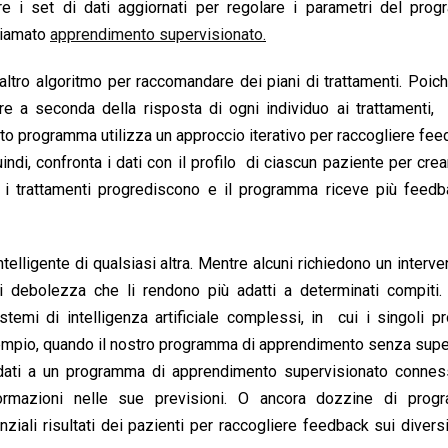
zare i set di dati aggiornati per regolare i parametri del pr
chiamato
apprendimento supervisionato
.
altro algoritmo per raccomandare dei piani di trattamenti. Poic
e a seconda della risposta di ogni individuo ai trattamenti, 
to programma utilizza un approccio iterativo per raccogliere fe
indi, confronta i dati con il profilo di ciascun paziente per crear
 i trattamenti progrediscono e il programma riceve più feedb
elligente di qualsiasi altra. Mentre alcuni richiedono un interve
 debolezza che li rendono più adatti a determinati compiti. T
stemi di intelligenza artificiale complessi, in cui i singoli 
empio, quando il nostro programma di apprendimento senza supe
ei dati a un programma di apprendimento supervisionato connes
ormazioni nelle sue previsioni. O ancora dozzine di prog
iali risultati dei pazienti per raccogliere feedback sui diversi