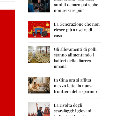
0
anni il denaro potrebbe
6
non servire più”
2
0
La Generazione che non
0
7
riesce più a uscire di
casa
2
0
0
Gli allevamenti di polli
8
stanno alimentando i
batteri della diarrea
2
umana
0
0
9
In Cina ora si affitta
mezzo letto: la nuova
2
frontiera del risparmio
0
1
0
La rivolta degli
scarafaggi: i giovani
2