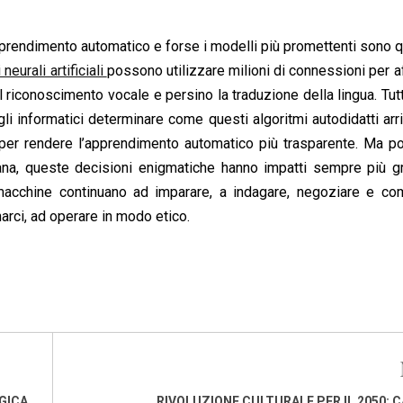
prendimento automatico e forse i modelli più promettenti sono q
i neurali artificiali
possono utilizzare milioni di connessioni per a
il riconoscimento vocale e persino la traduzione della lingua. Tutt
 gli informatici determinare come questi algoritmi autodidatti arri
 per rendere l’apprendimento automatico più trasparente. Ma po
iana, queste decisioni enigmatiche hanno impatti sempre più g
 macchine continuano ad imparare, a indagare, negoziare e com
rci, ad operare in modo etico.
GICA,
RIVOLUZIONE CULTURALE PER IL 2050: 