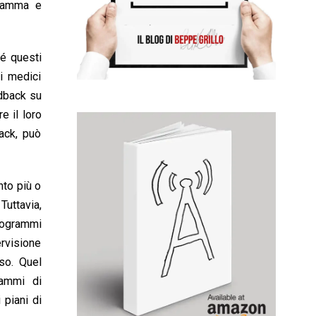
ogramma e
hé questi
i medici
edback su
e il loro
ack, può
nto più o
uttavia,
programmi
rvisione
so. Quel
rammi di
 piani di