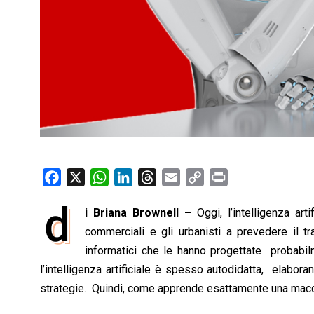
F
X
W
L
T
E
C
P
a
h
i
h
m
o
r
d
i Briana Brownell –
Oggi, l’intelligenza arti
c
a
n
r
a
p
i
e
commerciali e gli urbanisti a prevedere il t
t
k
e
i
y
n
b
s
e
a
l
L
t
informatici che le hanno progettate probab
o
A
d
d
i
l’intelligenza artificiale è spesso autodidatta, elabor
o
p
I
s
n
strategie. Quindi, come apprende esattamente una mac
k
p
n
k