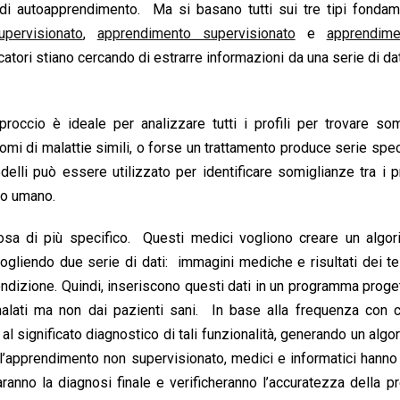
di autoapprendimento. Ma si basano tutti sui tre tipi fondame
pervisionato
,
apprendimento supervisionato
e
apprendim
atori stiano cercando di estrarre informazioni da una serie di da
occio è ideale per analizzare tutti i profili per trovare som
tomi di malattie simili, o forse un trattamento produce serie spec
delli può essere utilizzato per identificare somiglianze tra i pr
uto umano.
sa di più specifico. Questi medici vogliono creare un algor
ogliendo due serie di dati: immagini mediche e risultati dei te
condizione. Quindi, inseriscono questi dati in un programma proge
 malati ma non dai pazienti sani. In base alla frequenza con c
l significato diagnostico di tali funzionalità, generando un algo
dell’apprendimento non supervisionato, medici e informatici hanno
anno la diagnosi finale e verificheranno l’accuratezza della p