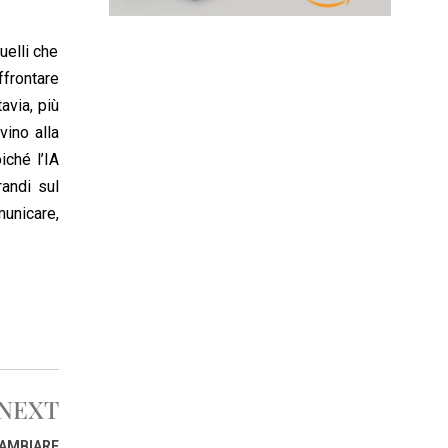
uelli che
ffrontare
avia, più
vino alla
iché l’IA
randi sul
unicare,
NEXT
CAMBIARE