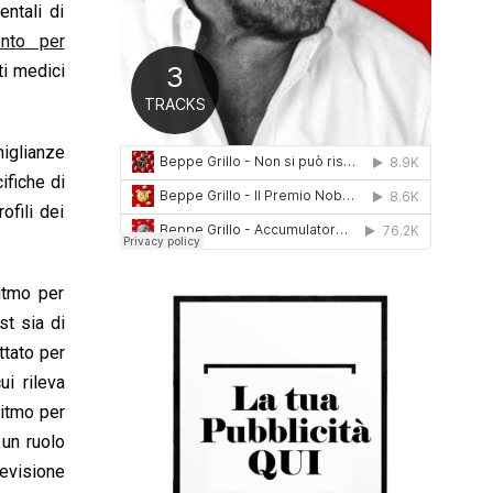
ntali di
0
1
ento per
6
ti medici
iglianze
ifiche di
ofili dei
itmo per
st sia di
ttato per
ui rileva
ritmo per
 un ruolo
revisione