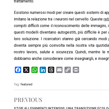
trattamento.
Esistono numerosi modi per creare questi sistemi di ap
imitano la relazione tra i neuroni nel cervello. Queste
ret
compiti difficili come il riconoscimento delle immagini, 
questi modelli diventano autogestiti, più difficile è per
loro soluzione. I ricercatori stanno già cercando modi
diventa sempre più coinvolta nella nostra vita quotid
nostro lavoro, salute e sicurezza. Quindi, mentre le
dobbiamo anche considerare come insegnargli, e insegna
F
X
W
L
T
E
C
P
a
h
i
h
m
o
r
c
a
n
r
a
p
i
Tag:
featured
e
t
k
e
i
y
n
b
s
e
a
l
L
t
PREVIOUS
o
A
d
d
i
o
p
I
s
n
STOP ALLEVAMENTI INTENSIVI: UNA TRANSIZIONE ECOLO