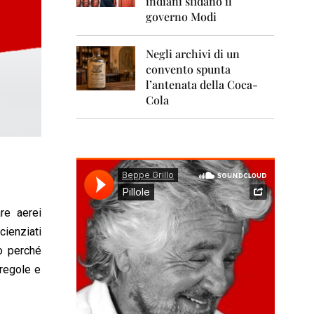
indiani sfidano il
0
1
governo Modi
1
Negli archivi di un
2
0
convento spunta
1
l’antenata della Coca-
2
Cola
2
0
1
3
2
0
1
are aerei
4
ienziati
2
o perché
0
 regole e
1
5
2