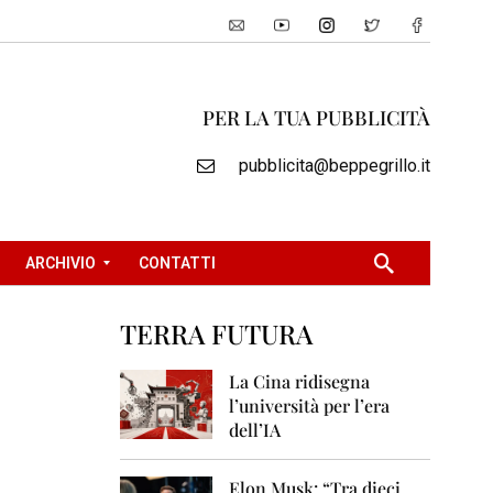
PER LA TUA PUBBLICITÀ
pubblicita@beppegrillo.it
ARCHIVIO
CONTATTI
TERRA FUTURA
2
0
La Cina ridisegna
0
l’università per l’era
5
dell’IA
2
0
Elon Musk: “Tra dieci