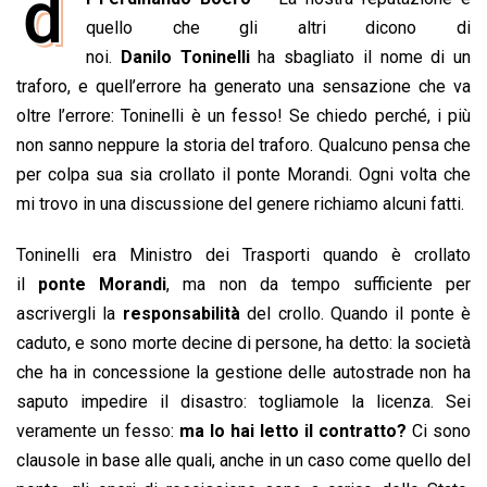
d
e
quello che gli altri dicono di
t
k
e
i
y
n
b
s
e
a
l
L
t
noi.
Danilo
Toninelli
ha sbagliato il nome di un
o
A
d
d
i
traforo, e quell’errore ha generato una sensazione che va
o
p
I
s
n
oltre l’errore: Toninelli è un fesso! Se chiedo perché, i più
k
p
n
k
non sanno neppure la storia del traforo. Qualcuno pensa che
per colpa sua sia crollato il ponte Morandi. Ogni volta che
mi trovo in una discussione del genere richiamo alcuni fatti.
Toninelli era Ministro dei Trasporti quando è crollato
il
ponte Morandi
, ma non da tempo sufficiente per
ascrivergli la
responsabilità
del crollo. Quando il ponte è
caduto, e sono morte decine di persone, ha detto: la società
che ha in concessione la gestione delle autostrade non ha
saputo impedire il disastro: togliamole la licenza. Sei
veramente un fesso:
ma lo hai letto il contratto?
Ci sono
clausole in base alle quali, anche in un caso come quello del