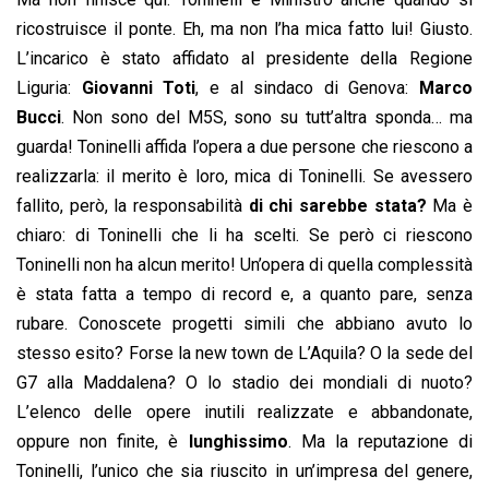
ricostruisce il ponte. Eh, ma non l’ha mica fatto lui! Giusto.
L’incarico è stato affidato al presidente della Regione
Liguria:
Giovanni Toti
, e al sindaco di Genova:
Marco
Bucci
. Non sono del M5S, sono su tutt’altra sponda… ma
guarda! Toninelli affida l’opera a due persone che riescono a
realizzarla: il merito è loro, mica di Toninelli. Se avessero
fallito, però, la responsabilità
di chi sarebbe stata?
Ma è
chiaro: di Toninelli che li ha scelti. Se però ci riescono
Toninelli non ha alcun merito! Un’opera di quella complessità
è stata fatta a tempo di record e, a quanto pare, senza
rubare. Conoscete progetti simili che abbiano avuto lo
stesso esito? Forse la new town de L’Aquila? O la sede del
G7 alla Maddalena? O lo stadio dei mondiali di nuoto?
L’elenco delle opere inutili realizzate e abbandonate,
oppure non finite, è
lunghissimo
. Ma la reputazione di
Toninelli, l’unico che sia riuscito in un’impresa del genere,