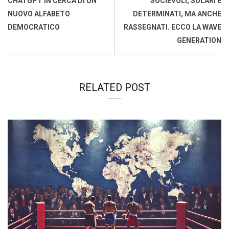
CHATGPT IN CERCA DI UN
SOCIEVOLI, SOLARI E
o
p
I
s
n
NUOVO ALFABETO
DETERMINATI, MA ANCHE
k
p
n
k
DEMOCRATICO
RASSEGNATI. ECCO LA WAVE
GENERATION
RELATED POST