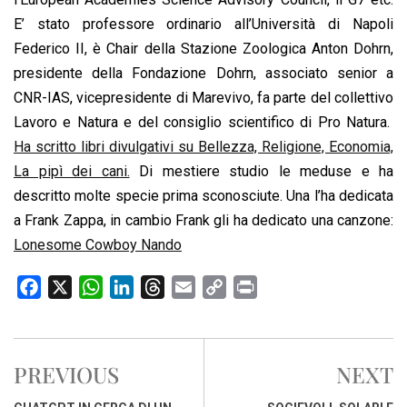
E’ stato professore ordinario all’Università di Napoli
Federico II, è Chair della Stazione Zoologica Anton Dohrn,
presidente della Fondazione Dohrn, associato senior a
CNR-IAS, vicepresidente di Marevivo, fa parte del collettivo
Lavoro e Natura e del consiglio scientifico di Pro Natura.
Ha scritto libri divulgativi su Bellezza, Religione, Economia,
La pipì dei cani.
Di mestiere studio le meduse e ha
descritto molte specie prima sconosciute. Una l’ha dedicata
a Frank Zappa, in cambio Frank gli ha dedicato una canzone:
Lonesome Cowboy Nando
F
X
W
L
T
E
C
P
a
h
i
h
m
o
r
c
a
n
r
a
p
i
e
t
k
e
i
y
n
PREVIOUS
NEXT
b
s
e
a
l
L
t
o
A
d
d
i