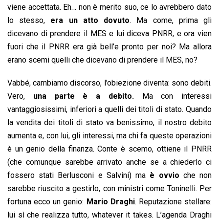
viene accettata. Eh… non è merito suo, ce lo avrebbero dato
lo stesso,
era un atto dovuto
. Ma come, prima gli
dicevano di prendere il MES e lui diceva PNRR, e ora vien
fuori che il PNRR era già bell’e pronto per noi? Ma allora
erano scemi quelli che dicevano di prendere il MES, no?
Vabbé, cambiamo discorso, l’obiezione diventa: sono debiti.
Vero,
una parte è a debito.
Ma con interessi
vantaggiosissimi, inferiori a quelli dei titoli di stato. Quando
la vendita dei titoli di stato va benissimo, il nostro debito
aumenta e, con lui, gli interessi, ma chi fa queste operazioni
è un genio della finanza. Conte è scemo, ottiene il PNRR
(che comunque sarebbe arrivato anche se a chiederlo ci
fossero stati Berlusconi e Salvini) ma
è ovvio
che non
sarebbe riuscito a gestirlo, con ministri come Toninelli. Per
fortuna ecco un genio:
Mario Draghi
. Reputazione stellare:
lui sì che realizza tutto, whatever it takes. L’agenda Draghi