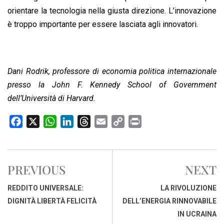
orientare la tecnologia nella giusta direzione. L’innovazione
è troppo importante per essere lasciata agli innovatori.
Dani Rodrik, professore di economia politica internazionale
presso la John F. Kennedy School of Government
dell’Università di Harvard.
F
X
W
L
T
E
C
P
a
h
i
h
m
o
r
c
a
n
r
a
p
i
e
t
k
e
i
y
n
PREVIOUS
NEXT
b
s
e
a
l
L
t
o
A
d
d
i
REDDITO UNIVERSALE:
LA RIVOLUZIONE
o
p
I
s
n
DIGNITÀ LIBERTÀ FELICITÀ
DELL’ENERGIA RINNOVABILE
k
p
n
k
IN UCRAINA