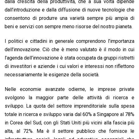
o
A
d
d
i
dalla crescita della produttività, che a sua volta dipende
o
p
I
s
n
dall’introduzione e dalla diffusione di nuove tecnologie che
k
p
n
k
consentono di produrre una varietà sempre più ampia di
beni e servizi con sempre meno risorse del nostro pianeta.
I politici e cittadini in generale comprendono l’importanza
dell’innovazione. Ciò che è meno valutato è il modo in cui
l’agenda dell’innovazione è stata occupata da gruppi ristretti
di investitori e aziende i cui valori e interessi non riflettono
necessariamente le esigenze della società.
Nelle economie avanzate odierne, le imprese private
svolgono la maggior parte delle attività di ricerca e
sviluppo. La quota del settore imprenditoriale sulla spesa
totale in ricerca e sviluppo varia dal 60% a Singapore al 78%
in Corea del Sud, con gli Stati Uniti più vicini alla fascia più
alta, al 72%. Ma è il settore pubblico che fornisce le