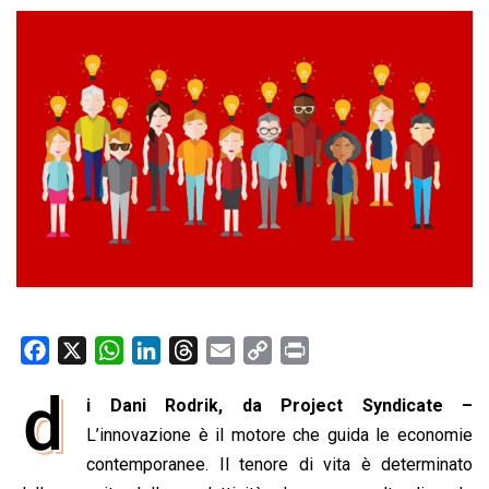
F
X
W
L
T
E
C
P
a
h
i
h
m
o
r
d
i Dani Rodrik, da Project Syndicate –
c
a
n
r
a
p
i
e
L’innovazione è il motore che guida le economie
t
k
e
i
y
n
b
s
e
a
l
L
t
contemporanee. Il tenore di vita è determinato