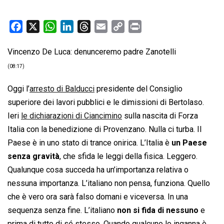
F
X
W
L
T
E
C
P
a
h
i
h
m
o
r
Vincenzo De Luca: denunceremo padre Zanotelli
c
a
n
r
a
p
i
e
t
k
e
i
y
n
(08:17)
b
s
e
a
l
L
t
Oggi l’
arresto di Balducci
presidente del Consiglio
o
A
d
d
i
superiore dei lavori pubblici e le dimissioni di Bertolaso.
o
p
I
s
n
Ieri
le dichiarazioni di Ciancimino
sulla nascita di Forza
k
p
n
k
Italia con la benedizione di Provenzano. Nulla ci turba. Il
Paese è in uno stato di trance onirica. L’Italia è
un Paese
senza gravità
, che sfida le leggi della fisica. Leggero.
Qualunque cosa succeda ha un’importanza relativa o
nessuna importanza. L’italiano non pensa, funziona. Quello
che è vero ora sarà falso domani e viceversa. In una
sequenza senza fine. L’italiano
non si fida di nessuno
e
prima di tutto di sé stesso. Quando qualcuno lo inganna è