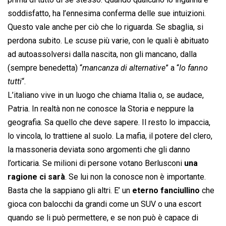
soddisfatto, ha l’ennesima conferma delle sue intuizioni.
Questo vale anche per ciò che lo riguarda. Se sbaglia, si
perdona subito. Le scuse più varie, con le quali è abituato
ad autoassolversi dalla nascita, non gli mancano, dalla
(sempre benedetta) “
mancanza di alternative
” a “
lo fanno
tutti
“.
L’italiano vive in un luogo che chiama Italia o, se audace,
Patria. In realtà non ne conosce la Storia e neppure la
geografia. Sa quello che deve sapere. Il resto lo impaccia,
lo vincola, lo trattiene al suolo. La mafia, il potere del clero,
la massoneria deviata sono argomenti che gli danno
l’orticaria. Se milioni di persone votano Berlusconi
una
ragione ci sarà
. Se lui non la conosce non è importante.
Basta che la sappiano gli altri. E’ un
eterno fanciullino
che
gioca con balocchi da grandi come un SUV o una escort
quando se li può permettere, e se non può è capace di