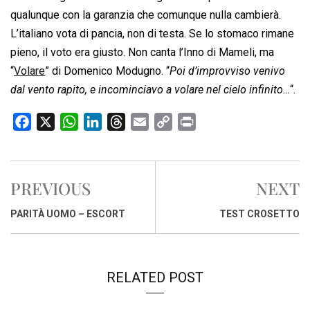
qualunque con la garanzia che comunque nulla cambierà.
L’italiano vota di pancia, non di testa. Se lo stomaco rimane
pieno, il voto era giusto. Non canta l’Inno di Mameli, ma
“
Volare
” di Domenico Modugno. “
Poi d’improvviso venivo
dal vento rapito, e incominciavo a volare nel cielo infinito…
“.
F
X
W
L
T
E
C
P
a
h
i
h
m
o
r
c
a
n
r
a
p
i
e
t
k
e
i
y
n
PREVIOUS
NEXT
b
s
e
a
l
L
t
o
A
d
d
i
PARITÀ UOMO – ESCORT
TEST CROSETTO
o
p
I
s
n
k
p
n
k
RELATED POST