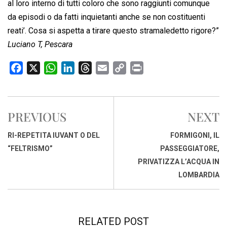
al loro interno di tutti coloro che sono raggiunti comunque
da episodi o da fatti inquietanti anche se non costituenti
reati’. Cosa si aspetta a tirare questo stramaledetto rigore?”
Luciano T, Pescara
F
X
W
L
T
E
C
P
a
h
i
h
m
o
r
c
a
n
r
a
p
i
e
t
k
e
i
y
n
PREVIOUS
NEXT
b
s
e
a
l
L
t
o
A
d
d
i
RI-REPETITA IUVANT O DEL
FORMIGONI, IL
o
p
I
s
n
“FELTRISMO”
PASSEGGIATORE,
k
p
n
k
PRIVATIZZA L’ACQUA IN
LOMBARDIA
RELATED POST