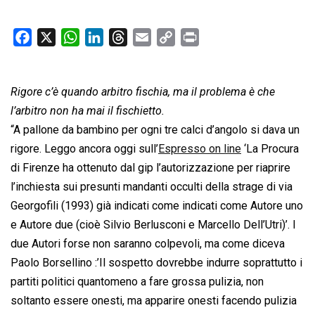
F
X
W
L
T
E
C
P
a
h
i
h
m
o
r
c
a
n
r
a
p
i
Rigore c’è quando arbitro fischia, ma il problema è che
e
t
k
e
i
y
n
b
s
e
a
l
L
t
l’arbitro non ha mai il fischietto.
o
A
d
d
i
“A pallone da bambino per ogni tre calci d’angolo si dava un
o
p
I
s
n
rigore. Leggo ancora oggi sull’
Espresso on line
‘La Procura
k
p
n
k
di Firenze ha ottenuto dal gip l’autorizzazione per riaprire
l’inchiesta sui presunti mandanti occulti della strage di via
Georgofili (1993) già indicati come indicati come Autore uno
e Autore due (cioè Silvio Berlusconi e Marcello Dell’Utri)’. I
due Autori forse non saranno colpevoli, ma come diceva
Paolo Borsellino :’Il sospetto dovrebbe indurre soprattutto i
partiti politici quantomeno a fare grossa pulizia, non
soltanto essere onesti, ma apparire onesti facendo pulizia