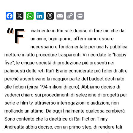
F
X
W
L
T
E
C
P
a
h
i
h
m
o
r
“F
inalmente in Rai si è deciso di fare ciò che da
c
a
n
r
a
p
i
e
un anno, ogni giorno, affermiamo essere
t
k
e
i
y
n
b
s
e
a
l
L
t
necessario e fondamentale per una tv pubblica:
o
A
d
d
i
mettere in atto procedure trasparenti. Vi ricordate le “happy
o
p
I
s
n
five”, le cinque società di produzione più presenti nei
k
p
n
k
palinsesti delle reti Rai? Erano considerate più felici di altre
perché assorbivano la maggior parte del budget destinato
alle fiction (circa 194 milioni di euro). Abbiamo deciso di
vederci chiaro sui procedimenti di selezione di progetti per
serie e film tv, attraverso interrogazioni e audizioni, non
mollando un attimo. Da oggi finalmente qualcosa cambierà.
Sono contento che la direttrice di Rai Fiction Tinny
Andreatta abbia deciso, con un primo step, di rendere tali