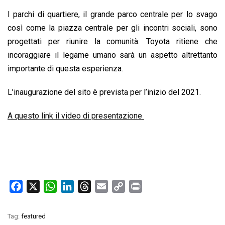
I parchi di quartiere, il grande parco centrale per lo svago
così come la piazza centrale per gli incontri sociali, sono
progettati per riunire la comunità. Toyota ritiene che
incoraggiare il legame umano sarà un aspetto altrettanto
importante di questa esperienza.
L’inaugurazione del sito è prevista per l’inizio del 2021.
A questo link il video di presentazione
F
X
W
L
T
E
C
P
a
h
i
h
m
o
r
c
a
n
r
a
p
i
Tag:
featured