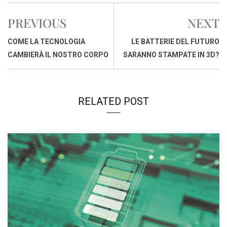
e
t
k
e
i
y
n
b
s
e
a
l
L
t
PREVIOUS
NEXT
o
A
d
d
i
o
p
I
s
n
COME LA TECNOLOGIA
LE BATTERIE DEL FUTURO
k
p
n
k
CAMBIERÀ IL NOSTRO CORPO
SARANNO STAMPATE IN 3D?
RELATED POST