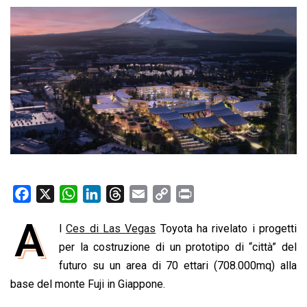
F
X
W
L
T
E
C
P
a
h
i
h
m
o
r
A
l
Ces di Las Vegas
Toyota ha rivelato i progetti
c
a
n
r
a
p
i
e
per la costruzione di un prototipo di “città” del
t
k
e
i
y
n
b
s
e
a
l
L
t
futuro su un area di 70 ettari (708.000mq) alla
o
A
d
d
i
base del monte Fuji in Giappone.
o
p
I
s
n