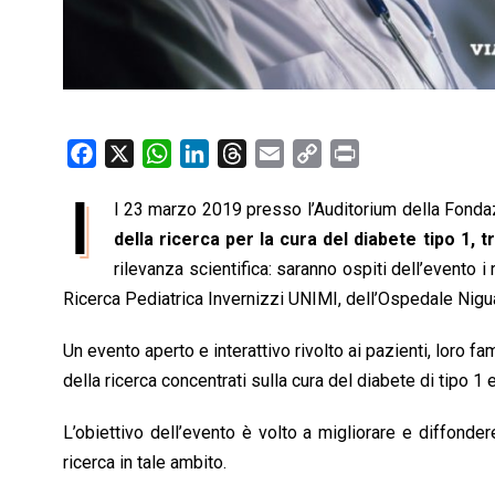
F
X
W
L
T
E
C
P
a
h
i
h
m
o
r
I
l 23 marzo 2019 presso l’Auditorium della Fonda
c
a
n
r
a
p
i
e
della ricerca per la cura del diabete tipo 1, 
t
k
e
i
y
n
b
s
e
a
l
L
t
rilevanza scientifica: saranno ospiti dell’evento 
o
A
d
d
i
Ricerca Pediatrica Invernizzi UNIMI, dell’Ospedale Nigua
o
p
I
s
n
Un evento aperto e interattivo rivolto ai pazienti, loro fam
k
p
n
k
della ricerca concentrati sulla cura del diabete di tipo 1
L’obiettivo dell’evento è volto a migliorare e diffonder
ricerca in tale ambito.