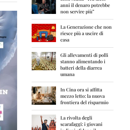
0
anni il denaro potrebbe
6
non servire più”
2
0
La Generazione che non
0
7
riesce più a uscire di
casa
2
0
0
Gli allevamenti di polli
8
stanno alimentando i
batteri della diarrea
2
umana
0
0
9
In Cina ora si affitta
mezzo letto: la nuova
2
frontiera del risparmio
0
1
0
La rivolta degli
scarafaggi: i giovani
2