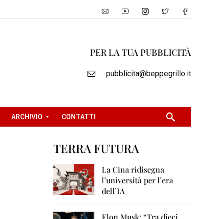
PER LA TUA PUBBLICITÀ
pubblicita@beppegrillo.it
ARCHIVIO
CONTATTI
TERRA FUTURA
2
0
La Cina ridisegna
0
l’università per l’era
5
dell’IA
2
0
Elon Musk: “Tra dieci