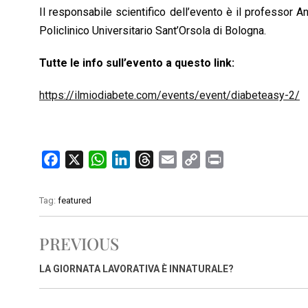
Il responsabile scientifico dell’evento è il professor 
Policlinico Universitario Sant’Orsola di Bologna.
Tutte le info sull’evento a questo link:
https://ilmiodiabete.com/events/event/diabeteasy-2/
F
X
W
L
T
E
C
P
a
h
i
h
m
o
r
c
a
n
r
a
p
i
Tag:
featured
e
t
k
e
i
y
n
b
s
e
a
l
L
t
PREVIOUS
o
A
d
d
i
o
p
I
s
n
LA GIORNATA LAVORATIVA È INNATURALE?
k
p
n
k