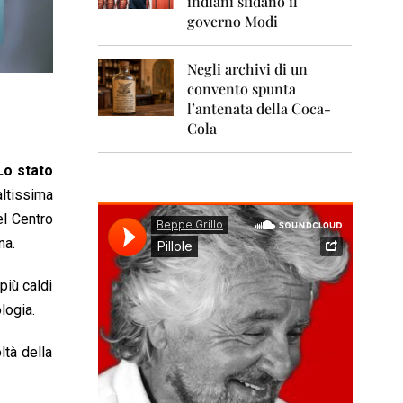
indiani sfidano il
0
1
governo Modi
1
Negli archivi di un
2
0
convento spunta
1
l’antenata della Coca-
2
Cola
2
0
Lo stato
1
altissima
3
el Centro
2
na.
0
1
4
 più caldi
logia.
2
0
1
ltà della
5
2