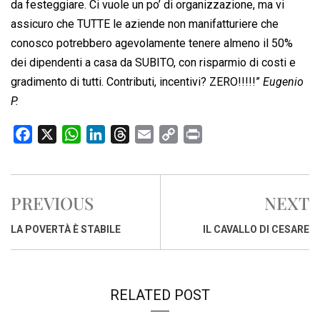
da festeggiare. Ci vuole un po’ di organizzazione, ma vi
assicuro che TUTTE le aziende non manifatturiere che
conosco potrebbero agevolamente tenere almeno il 50%
dei dipendenti a casa da SUBITO, con risparmio di costi e
gradimento di tutti. Contributi, incentivi? ZERO!!!!!”
Eugenio
P.
F
X
W
L
T
E
C
P
a
h
i
h
m
o
r
c
a
n
r
a
p
i
e
t
k
e
i
y
n
PREVIOUS
NEXT
b
s
e
a
l
L
t
o
A
d
d
i
LA POVERTÀ È STABILE
IL CAVALLO DI CESARE
o
p
I
s
n
k
p
n
k
RELATED POST