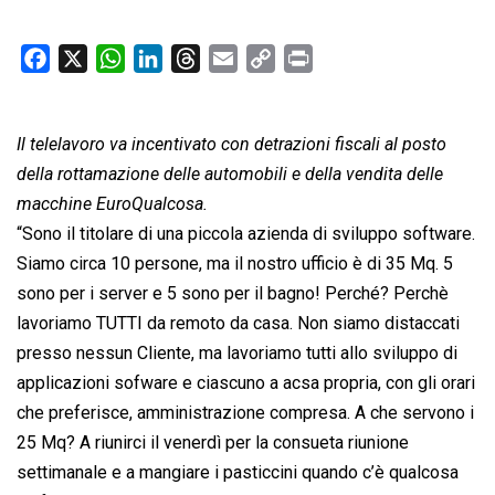
F
X
W
L
T
E
C
P
a
h
i
h
m
o
r
c
a
n
r
a
p
i
Il telelavoro va incentivato con detrazioni fiscali al posto
e
t
k
e
i
y
n
b
s
e
a
l
L
t
della rottamazione delle automobili e della vendita delle
o
A
d
d
i
macchine EuroQualcosa.
o
p
I
s
n
“Sono il titolare di una piccola azienda di sviluppo software.
k
p
n
k
Siamo circa 10 persone, ma il nostro ufficio è di 35 Mq. 5
sono per i server e 5 sono per il bagno! Perché? Perchè
lavoriamo TUTTI da remoto da casa. Non siamo distaccati
presso nessun Cliente, ma lavoriamo tutti allo sviluppo di
applicazioni sofware e ciascuno a acsa propria, con gli orari
che preferisce, amministrazione compresa. A che servono i
25 Mq? A riunirci il venerdì per la consueta riunione
settimanale e a mangiare i pasticcini quando c’è qualcosa