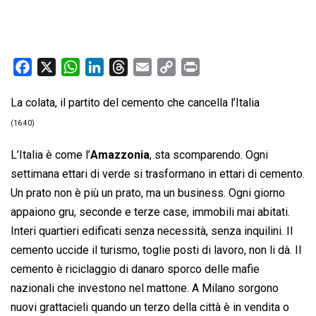
F
X
W
L
T
E
C
P
a
h
i
h
m
o
r
La colata, il partito del cemento che cancella l’Italia
c
a
n
r
a
p
i
e
t
k
e
i
y
n
(16:40)
b
s
e
a
l
L
t
L’Italia è come l’
Amazzonia
, sta scomparendo. Ogni
o
A
d
d
i
settimana ettari di verde si trasformano in ettari di cemento.
o
p
I
s
n
Un prato non è più un prato, ma un business. Ogni giorno
k
p
n
k
appaiono gru, seconde e terze case, immobili mai abitati.
Interi quartieri edificati senza necessità, senza inquilini. Il
cemento uccide il turismo, toglie posti di lavoro, non li dà. Il
cemento è riciclaggio di danaro sporco delle mafie
nazionali che investono nel mattone. A Milano sorgono
nuovi grattacieli quando un terzo della città è in vendita o