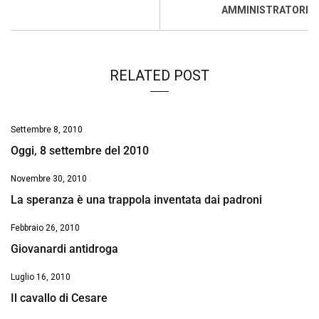
o
p
I
s
n
AMMINISTRATORI
k
p
n
k
RELATED POST
Settembre 8, 2010
Oggi, 8 settembre del 2010
Novembre 30, 2010
La speranza è una trappola inventata dai padroni
Febbraio 26, 2010
Giovanardi antidroga
Luglio 16, 2010
Il cavallo di Cesare