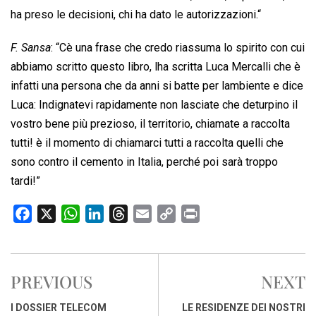
ha preso le decisioni, chi ha dato le autorizzazioni.
“
F. Sansa
: “Cè una frase che credo riassuma lo spirito con cui
abbiamo scritto questo libro, lha scritta Luca Mercalli che è
infatti una persona che da anni si batte per lambiente e dice
Luca: Indignatevi rapidamente non lasciate che deturpino il
vostro bene più prezioso, il territorio, chiamate a raccolta
tutti! è il momento di chiamarci tutti a raccolta quelli che
sono contro il cemento in Italia, perché poi sarà troppo
tardi!”
F
X
W
L
T
E
C
P
a
h
i
h
m
o
r
c
a
n
r
a
p
i
e
t
k
e
i
y
n
PREVIOUS
NEXT
b
s
e
a
l
L
t
o
A
d
d
i
I DOSSIER TELECOM
LE RESIDENZE DEI NOSTRI