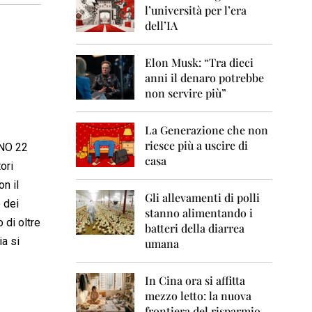
0
l’università per l’era
6
dell’IA
2
0
Elon Musk: “Tra dieci
0
anni il denaro potrebbe
7
non servire più”
2
0
La Generazione che non
0
8
riesce più a uscire di
INO 22
casa
ori
2
0
n il
0
Gli allevamenti di polli
e dei
9
stanno alimentando i
 di oltre
batteri della diarrea
2
ia si
umana
0
1
0
In Cina ora si affitta
mezzo letto: la nuova
2
frontiera del risparmio