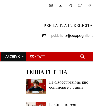
PER LA TUA PUBBLICITÀ
pubblicita@beppegrillo.it
ARCHIVIO
CONTATTI
TERRA FUTURA
2
0
La disoccupazione può
0
cominciare a 5 anni
5
2
0
La Cina ridisegna