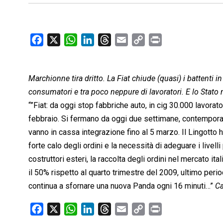
F
X
W
L
T
E
C
P
a
h
i
h
m
o
r
c
a
n
r
a
p
i
Marchionne tira dritto. La Fiat chiude (quasi) i battenti in
e
t
k
e
i
y
n
b
s
e
a
l
L
t
consumatori e tra poco neppure di lavoratori. E lo Stato n
o
A
d
d
i
“”Fiat: da oggi stop fabbriche auto, in cig 30.000 lavora
o
p
I
s
n
febbraio. Si fermano da oggi due settimane, contemporanea
k
p
n
k
vanno in cassa integrazione fino al 5 marzo. Il Lingotto 
forte calo degli ordini e la necessità di adeguare i livell
costruttori esteri, la raccolta degli ordini nel mercato it
il 50% rispetto al quarto trimestre del 2009, ultimo period
continua a sfornare una nuova Panda ogni 16 minuti…”
Ca
F
X
W
L
T
E
C
P
a
h
i
h
m
o
r