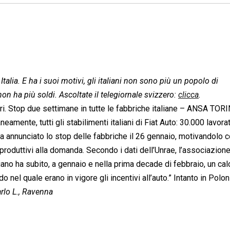
 Italia. E ha i suoi motivi, gli italiani non sono più un popolo di
on ha più soldi. Ascoltate il telegiornale svizzero:
clicca
.
tori. Stop due settimane in tutte le fabbriche italiane – ANSA TOR
mente, tutti gli stabilimenti italiani di Fiat Auto: 30.000 lavorat
ha annunciato lo stop delle fabbriche il 26 gennaio, motivandolo co
i produttivi alla domanda. Secondo i dati dell’Unrae, l’associazion
aliano ha subito, a gennaio e nella prima decade di febbraio, un calo
o nel quale erano in vigore gli incentivi all’auto.” Intanto in Polon
rlo L., Ravenna