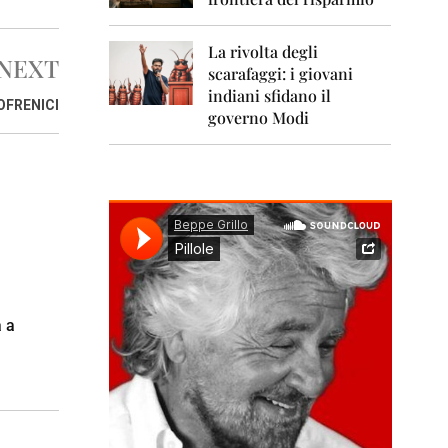
0
1
1
La rivolta degli
NEXT
scarafaggi: i giovani
2
0
indiani sfidano il
OFRENICI
1
governo Modi
2
2
0
1
3
2
0
1
4
a a
2
0
1
5
2