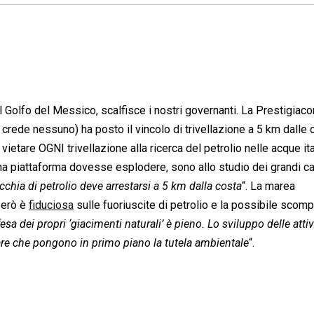
el Golfo del Messico, scalfisce i nostri governanti. La Prestigia
 crede nessuno) ha posto il vincolo di trivellazione a 5 km dalle 
etare OGNI trivellazione alla ricerca del petrolio nelle acque ita
na piattaforma dovesse esplodere, sono allo studio dei grandi car
chia di petrolio deve arrestarsi a 5 km dalla costa
“. La marea
 però è
fiduciosa
sulle fuoriuscite di petrolio e la possibile scom
a dei propri ‘giacimenti naturali’ è pieno. Lo sviluppo delle attiv
iare che pongono in primo piano la tutela ambientale
“.