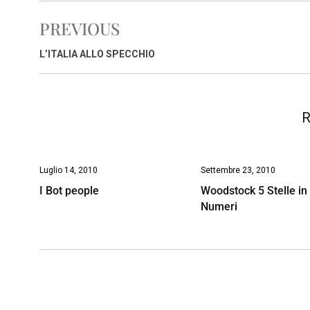
e
t
k
e
i
y
n
PREVIOUS
b
s
e
a
l
L
t
o
A
d
d
i
L’ITALIA ALLO SPECCHIO
o
p
I
s
n
k
p
n
k
R
Luglio 14, 2010
Settembre 23, 2010
I Bot people
Woodstock 5 Stelle in
Numeri