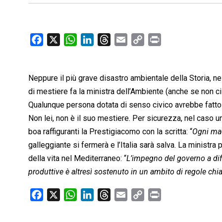
F
X
W
L
T
E
C
P
a
h
i
h
m
o
r
c
a
n
r
a
p
i
Neppure il più grave disastro ambientale della Storia, n
e
t
k
e
i
y
n
b
s
e
a
l
L
t
di mestiere fa la ministra dell’Ambiente (anche se non ci
o
A
d
d
i
Qualunque persona dotata di senso civico avrebbe fatto vi
o
p
I
s
n
Non lei, non è il suo mestiere. Per sicurezza, nel caso u
k
p
n
k
boa raffiguranti la Prestigiacomo con la scritta: “
Ogni mac
galleggiante si fermerà e l’Italia sarà salva. La ministra
della vita nel Mediterraneo: “
L’impegno del governo a difes
produttive è altresì sostenuto in un ambito di regole ch
F
X
W
L
T
E
C
P
a
h
i
h
m
o
r
c
a
n
r
a
p
i