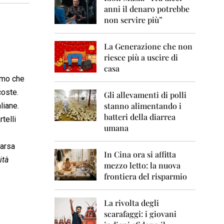
0
anni il denaro potrebbe
6
non servire più”
2
0
La Generazione che non
0
7
riesce più a uscire di
casa
2
como che
0
coste.
0
Gli allevamenti di polli
8
stanno alimentando i
liane.
batteri della diarrea
telli
2
umana
0
0
parsa
9
In Cina ora si affitta
ità
mezzo letto: la nuova
2
frontiera del risparmio
0
1
0
La rivolta degli
scarafaggi: i giovani
2