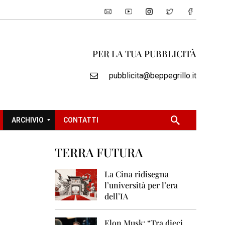
PER LA TUA PUBBLICITÀ
pubblicita@beppegrillo.it
ARCHIVIO
CONTATTI
TERRA FUTURA
2
0
La Cina ridisegna
0
l’università per l’era
5
dell’IA
2
0
Elon Musk: “Tra dieci