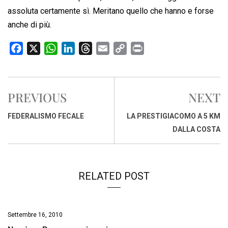
assoluta certamente sì. Meritano quello che hanno e forse
anche di più.
F
X
W
L
T
E
C
P
a
h
i
h
m
o
r
c
a
n
r
a
p
i
e
t
k
e
i
y
n
PREVIOUS
NEXT
b
s
e
a
l
L
t
o
A
d
d
i
FEDERALISMO FECALE
LA PRESTIGIACOMO A 5 KM
o
p
I
s
n
DALLA COSTA
k
p
n
k
RELATED POST
Settembre 16, 2010