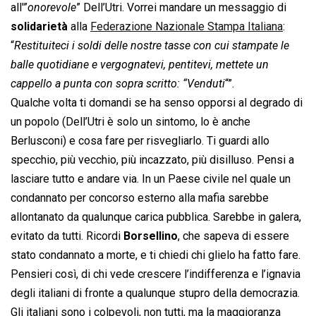
all'”
onorevole
” Dell’Utri. Vorrei mandare un messaggio di
solidarietà
alla
Federazione Nazionale Stampa Italiana
:
“
Restituiteci i soldi delle nostre tasse con cui stampate le
balle quotidiane e vergognatevi, pentitevi, mettete un
cappello a punta con sopra scritto: “Venduti
“”.
Qualche volta ti domandi se ha senso opporsi al degrado di
un popolo (Dell’Utri è solo un sintomo, lo è anche
Berlusconi) e cosa fare per risvegliarlo. Ti guardi allo
specchio, più vecchio, più incazzato, più disilluso. Pensi a
lasciare tutto e andare via. In un Paese civile nel quale un
condannato per concorso esterno alla mafia sarebbe
allontanato da qualunque carica pubblica. Sarebbe in galera,
evitato da tutti. Ricordi
Borsellino
, che sapeva di essere
stato condannato a morte, e ti chiedi chi glielo ha fatto fare.
Pensieri così, di chi vede crescere l’indifferenza e l’ignavia
degli italiani di fronte a qualunque stupro della democrazia.
Gli italiani sono i colpevoli, non tutti, ma la maggioranza