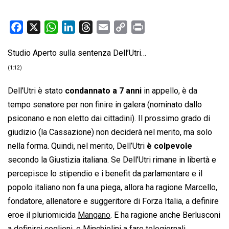
F
X
W
L
T
E
C
P
a
h
i
h
m
o
r
Studio Aperto sulla sentenza Dell’Utri…
c
a
n
r
a
p
i
e
t
k
e
i
y
n
(1:12)
b
s
e
a
l
L
t
Dell’Utri è stato
condannato a 7 anni
in appello, è da
o
A
d
d
i
tempo senatore per non finire in galera (nominato dallo
o
p
I
s
n
psiconano e non eletto dai cittadini). Il prossimo grado di
k
p
n
k
giudizio (la Cassazione) non deciderà nel merito, ma solo
nella forma. Quindi, nel merito, Dell’Utri
è colpevole
secondo la Giustizia italiana. Se Dell’Utri rimane in libertà e
percepisce lo stipendio e i benefit da parlamentare e il
popolo italiano non fa una piega, allora ha ragione Marcello,
fondatore, allenatore e suggeritore di Forza Italia, a definire
eroe il pluriomicida
Mangano
. E ha ragione anche Berlusconi
a definirci coglioni, e Minchiolini a fare telegiornali