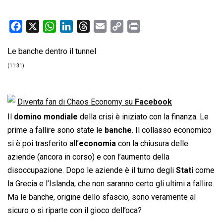
F
X
W
L
T
E
C
P
a
h
i
h
m
o
r
Le banche dentro il tunnel
c
a
n
r
a
p
i
e
t
k
e
i
y
n
(11:31)
b
s
e
a
l
L
t
o
A
d
d
i
Diventa fan di Chaos Economy su
Facebook
o
p
I
s
n
k
p
n
k
Il
domino mondiale
della crisi è iniziato con la finanza. Le
prime a fallire sono state le
banche
. Il collasso economico
si è poi trasferito all’
economia
con la chiusura delle
aziende (ancora in corso) e con l’aumento della
disoccupazione. Dopo le aziende è il turno degli
Stati
come
la Grecia e l’Islanda, che non saranno certo gli ultimi a fallire.
Ma le banche, origine dello sfascio, sono veramente al
sicuro o si riparte con il gioco dell’oca?