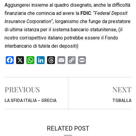
Aggiungerei insieme al quadro disegnato, anche la difficoltà
finanziaria che comincia ad avere la
FDIC
: “
Federal Deposit
Insurance Corporation
“, lorganismo che funge da prestatore
di ultima istanza per il sistema bancario statunitense, (il
nostro corrispettivo italiano potrebbe essere il Fondo
interbancario di tutela dei depositi)
F
X
W
L
T
E
C
P
a
h
i
h
m
o
r
c
a
n
r
a
p
i
e
t
k
e
i
y
n
PREVIOUS
NEXT
b
s
e
a
l
L
t
o
A
d
d
i
LA SFIDA ITALIA – GRECIA
TGBALLA
o
p
I
s
n
k
p
n
k
RELATED POST