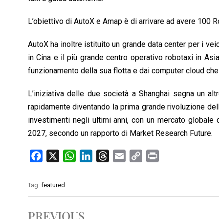
L’obiettivo di AutoX e Amap è di arrivare ad avere 100 R
AutoX ha inoltre istituito un grande data center per i ve
in Cina e il più grande centro operativo robotaxi in Asia.
funzionamento della sua flotta e dai computer cloud che 
L’iniziativa delle due società a Shanghai segna un alt
rapidamente diventando la prima grande rivoluzione dell’int
investimenti negli ultimi anni, con un mercato globale d
2027, secondo un rapporto di Market Research Future.
F
X
W
L
T
E
C
P
a
h
i
h
m
o
r
c
a
n
r
a
p
i
Tag:
featured
e
t
k
e
i
y
n
b
s
e
a
l
L
t
PREVIOUS