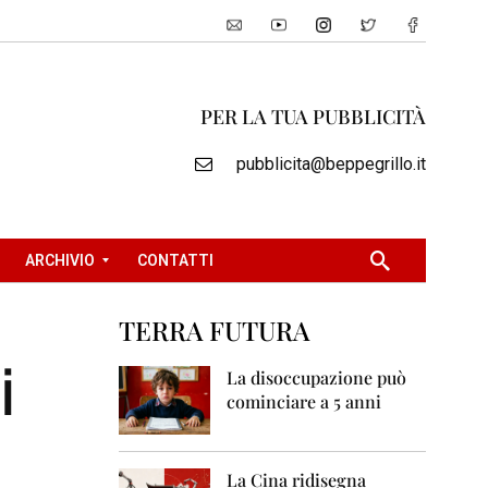
PER LA TUA PUBBLICITÀ
pubblicita@beppegrillo.it
ARCHIVIO
CONTATTI
TERRA FUTURA
2
i
0
La disoccupazione può
0
cominciare a 5 anni
5
2
0
La Cina ridisegna