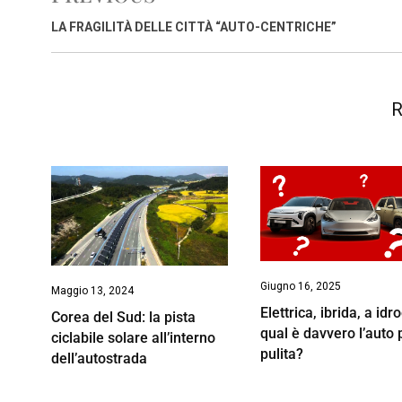
o
A
d
d
i
o
p
I
s
n
LA FRAGILITÀ DELLE CITTÀ “AUTO-CENTRICHE”
k
p
n
k
R
Giugno 16, 2025
Maggio 13, 2024
Elettrica, ibrida, a idr
Corea del Sud: la pista
qual è davvero l’auto 
ciclabile solare all’interno
pulita?
dell’autostrada