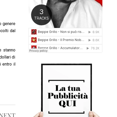
0
1
6
uo genere
colti dal
he stanno
ollari di
 entro il
NEXT