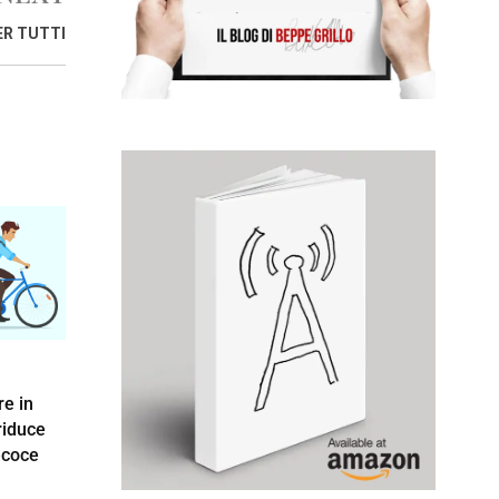
ER TUTTI
e in
 riduce
ecoce