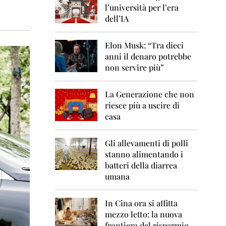
0
l’università per l’era
6
dell’IA
2
0
Elon Musk: “Tra dieci
0
anni il denaro potrebbe
7
non servire più”
2
0
La Generazione che non
0
8
riesce più a uscire di
casa
2
0
0
Gli allevamenti di polli
9
stanno alimentando i
batteri della diarrea
2
umana
0
1
0
In Cina ora si affitta
mezzo letto: la nuova
2
frontiera del risparmio