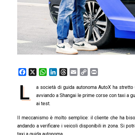
F
X
W
L
T
E
C
P
a
h
i
h
m
o
r
L
a società di guida autonoma AutoX ha stretto 
c
a
n
r
a
p
i
e
avviando a Shangai le prime corse con taxi a gu
t
k
e
i
y
n
b
s
e
a
l
L
t
ai test.
o
A
d
d
i
Il meccanismo è molto semplice: il cliente che ha bis
o
p
I
s
n
andando a verificare i veicoli disponibili in zona. Si po
k
p
n
k
taxi a guida autonoma.