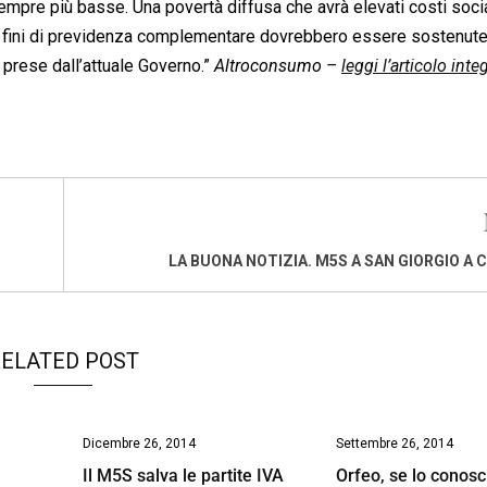
mpre più basse. Una povertà diffusa che avrà elevati costi socia
 ai fini di previdenza complementare dovrebbero essere sostenut
prese dall’attuale Governo.”
Altroconsumo –
leggi l’articolo inte
LA BUONA NOTIZIA. M5S A SAN GIORGIO A
ELATED POST
Dicembre 26, 2014
Settembre 26, 2014
Il M5S salva le partite IVA
Orfeo, se lo conosci