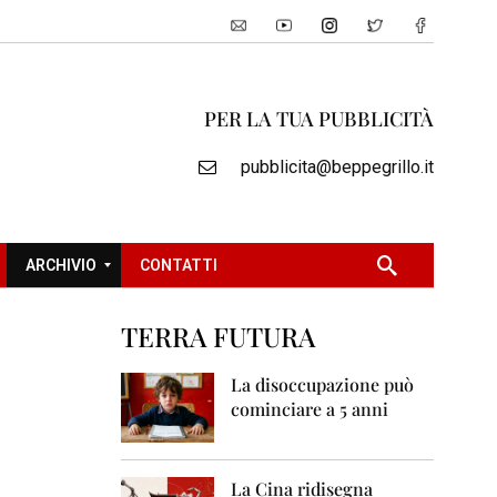
PER LA TUA PUBBLICITÀ
pubblicita@beppegrillo.it
ARCHIVIO
CONTATTI
TERRA FUTURA
2
0
La disoccupazione può
0
cominciare a 5 anni
5
2
0
La Cina ridisegna