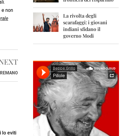
0
li.
1
e e non
1
La rivolta degli
grale
scarafaggi: i giovani
2
0
indiani sfidano il
1
governo Modi
2
2
0
NEXT
1
3
 CREMANO
2
0
1
4
2
0
1
5
 lo eviti
2