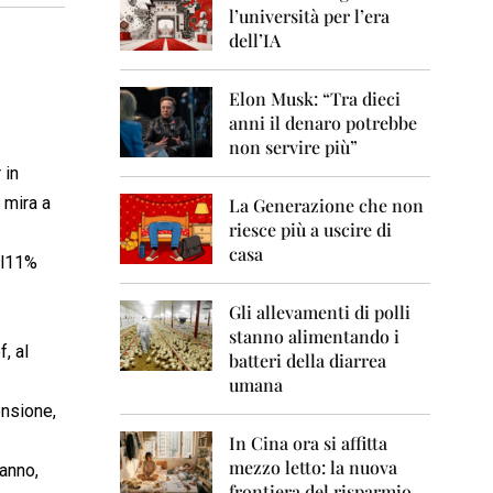
0
l’università per l’era
6
dell’IA
2
0
Elon Musk: “Tra dieci
0
anni il denaro potrebbe
7
non servire più”
2
 in
0
 mira a
La Generazione che non
0
8
riesce più a uscire di
casa
ll11%
2
0
0
Gli allevamenti di polli
9
stanno alimentando i
, al
batteri della diarrea
2
umana
0
ensione,
1
0
In Cina ora si affitta
mezzo letto: la nuova
anno,
2
frontiera del risparmio