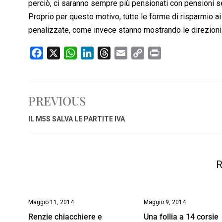
perciò, ci saranno sempre più pensionati con pensioni se
Proprio per questo motivo, tutte le forme di risparmio
penalizzate, come invece stanno mostrando le direzioni 
F
X
W
L
T
E
C
P
a
h
i
h
m
o
r
c
a
n
r
a
p
i
e
t
k
e
i
y
n
PREVIOUS
b
s
e
a
l
L
t
o
A
d
d
i
IL M5S SALVA LE PARTITE IVA
o
p
I
s
n
k
p
n
k
R
Maggio 11, 2014
Maggio 9, 2014
Renzie chiacchiere e
Una follia a 14 corsie