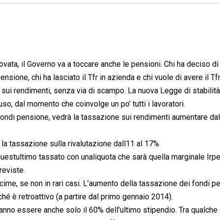
vata, il Governo va a toccare anche le pensioni. Chi ha deciso di
ensione, chi ha lasciato il Tfr in azienda e chi vuole di avere il Tfr
sui rendimenti, senza via di scampo. La nuova Legge di stabilità
o, dal momento che coinvolge un po’ tutti i lavoratori.
ei fondi pensione, vedrà la tassazione sui rendimenti aumentare da
 la tassazione sulla rivalutazione dall11 al 17%
questultimo tassato con unaliquota che sarà quella marginale Irpef
reviste.
scirne, se non in rari casi. L’aumento della tassazione dei fondi p
erché è retroattivo (a partire dal primo gennaio 2014).
no essere anche solo il 60% dell’ultimo stipendio. Tra qualche 