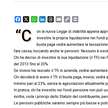
F
X
W
L
T
E
C
P
a
h
i
h
m
o
r
“C
on la nuova Legge di stabilità appena appro
c
a
n
r
a
p
i
e
investire la propria liquidazione nei fondi p
t
k
e
i
y
n
b
s
e
a
l
L
t
busta paga vedrà aumentare la tassazione 
o
A
d
d
i
fare cassa, toccando anche le pensioni. Nessuno è esclus
o
p
I
s
n
Chi ha deciso di investire la sua liquidazione (il Tfr) n
k
p
n
k
del 2013 fino al 20%
Se invece hai lasciato il Tfr in azienda, vedrai aumentare
Chi deciderà di avere il Tfr in busta paga, invece, vedrà 
minimo pari al 23%, senza le agevolazioni attualmente p
In pratica, chi ha investito nei fondi pensione non può u
inoltre, viola i principi dello Statuto del contribuente, p
Le pensioni pubbliche saranno sempre più basse e potran