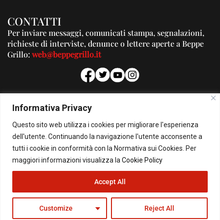
CONTATTI
Per inviare messaggi, comunicati stampa, segnalazioni,
richieste di interviste, denunce o lettere aperte a Beppe
Grillo:
web@beppegrillo.it
PUBBLICITA'
Informativa Privacy
Per la tua pubblicità su questo Blog:
Questo sito web utilizza i cookies per migliorare l'esperienza
pubblicita@beppegrillo.it
dell'utente. Continuando la navigazione l'utente acconsente a
tutti i cookie in conformità con la Normativa sui Cookies. Per
HOMEPAGE
COOKIE POLICY
PRIVACY POLICY
CONTATTI
maggiori informazioni visualizza la
Cookie Policy
Accept All
© Copyright 2026 - Il Blog di Beppe Grillo. All Rights Reserved - Powered by
happygrafic.com
Customize
Reject All