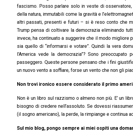
fascismo. Posso parlare solo in veste di osservatore
della natura, immutabili come la gravità e l’elettromag
altri passati, presenti e futuri – si è reso conto che 
Trump pensa di coltivare la democrazia eliminando tutte
invece, ha continuato a suggerire che il modo migliore 
sia quello di “informarsi e votare”. Quindi la vera do
l’America vede la democrazia”? Sono preoccupato 
passeggero. Queste persone pensano che i fini giustifi
un nuovo vento a soffiare, forse un vento che non gli pia
Non trovi ironico essere considerato il primo amer
Non è un libro sul razzismo o almeno non più. E’ un lib
bisogno di credere nell’assoluto. Se dovessi riassumere
(il sogno americano), la perde, la rimpiange e continua 
Sul mio blog, pongo sempre ai miei ospiti una doma