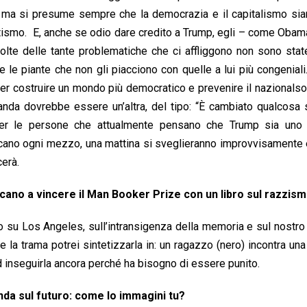
, ma si presume sempre che la democrazia e il capitalismo sia
netismo. E, anche se odio dare credito a Trump, egli – come Obam
molte delle tante problematiche che ci affliggono non sono state
 le piante che non gli piacciono con quelle a lui più congenial
per costruire un mondo più democratico e prevenire il nazionals
manda dovrebbe essere un’altra, del tipo: “È cambiato qualcos
per le persone che attualmente pensano che Trump sia uno
cano ogni mezzo, una mattina si sveglieranno improvvisamente 
cerà.
icano a vincere il Man Booker Prize con un libro sul razzis
ro su Los Angeles, sull’intransigenza della memoria e sul nostr
 la trama potrei sintetizzarla in: un ragazzo (nero) incontra un
ad inseguirla ancora perché ha bisogno di essere punito.
nda sul futuro: come lo immagini tu?