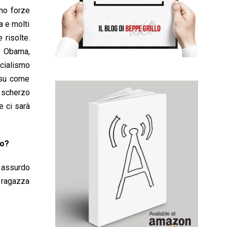
no forze
a e molti
 risolte.
i. Obama,
ocialismo
a su come
 scherzo
e ci sarà
mo?
o assurdo
a ragazza