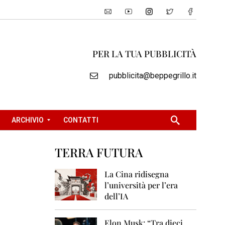
PER LA TUA PUBBLICITÀ
pubblicita@beppegrillo.it
ARCHIVIO
CONTATTI
TERRA FUTURA
2
0
La Cina ridisegna
0
l’università per l’era
5
dell’IA
2
0
Elon Musk: “Tra dieci