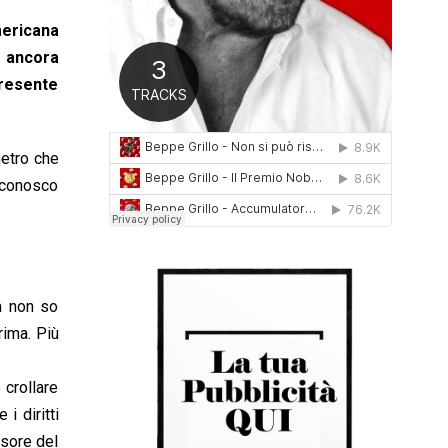
0
mericana
1
6
o ancora
presente
metro che
 conosco
a non so
rima. Più
 crollare
i diritti
rsore del