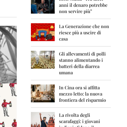
0
anni il denaro potrebbe
6
non servire più”
2
0
La Generazione che non
0
7
riesce più a uscire di
casa
2
0
0
Gli allevamenti di polli
8
stanno alimentando i
batteri della diarrea
2
umana
0
0
9
In Cina ora si affitta
mezzo letto: la nuova
2
frontiera del risparmio
0
1
0
La rivolta degli
scarafaggi: i giovani
2