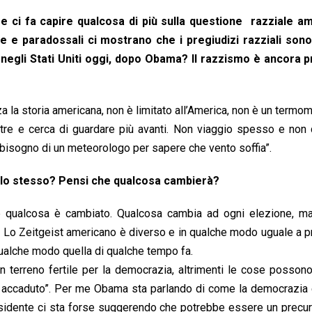
ate e ci fa capire qualcosa di più sulla questione razziale a
che e paradossali ci mostrano che i pregiudizi razziali son
 negli Stati Uniti oggi, dopo Obama? Il razzismo è ancora 
za la storia americana, non è limitato all’America, non è un termo
ltre e cerca di guardare più avanti. Non viaggio spesso e non
bisogno di un meteorologo per sapere che vento soffia”.
lo stesso? Pensi che qualcosa cambierà?
te qualcosa è cambiato. Qualcosa cambia ad ogni elezione, m
si. Lo Zeitgeist americano è diverso e in qualche modo uguale a p
 qualche modo quella di qualche tempo fa.
terreno fertile per la democrazia, altrimenti le cose possono
accaduto”. Per me Obama sta parlando di come la democrazia e 
presidente ci sta forse suggerendo che potrebbe essere un precu