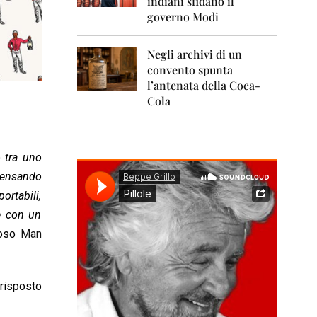
indiani sfidano il
0
1
governo Modi
1
Negli archivi di un
2
0
convento spunta
1
l’antenata della Coca-
2
Cola
2
0
1
 tra uno
3
 pensando
2
ortabili,
0
1
re con un
4
ioso
Man
2
0
1
 risposto
5
2