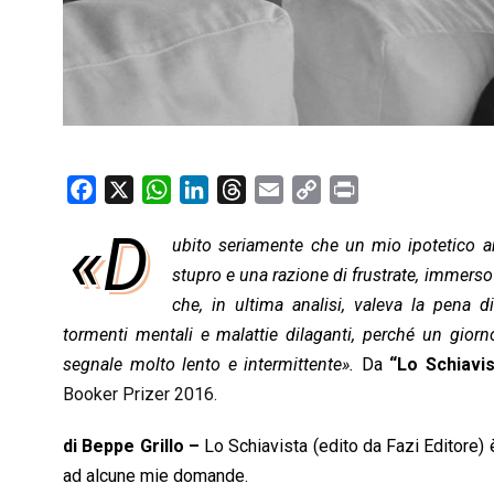
F
X
W
L
T
E
C
P
a
h
i
h
m
o
r
«D
ubito seriamente che un mio ipotetico a
c
a
n
r
a
p
i
e
t
stupro e una razione di frustrate, im­merso
k
e
i
y
n
b
s
e
a
l
L
t
che, in ultima analisi, valeva la pena di
o
A
d
d
i
tormenti mentali e malattie dilaganti, perché un giorno
o
p
I
s
n
segnale molto lento e intermittente».
Da
“Lo Schiavis
k
p
n
k
Booker Prizer 2016.
di Beppe Grillo –
Lo Schiavista (edito da Fazi Editore) è 
ad alcune mie domande.