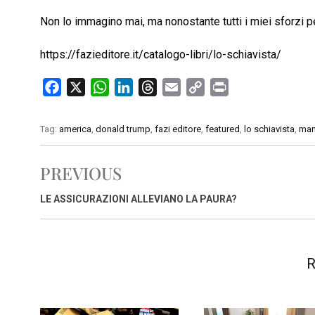
Non lo immagino mai, ma nonostante tutti i miei sforzi per
https://fazieditore.it/catalogo-libri/lo-schiavista/
F
X
W
L
T
E
C
P
a
h
i
h
m
o
r
c
a
n
r
a
p
i
Tag:
america
,
donald trump
,
fazi editore
,
featured
,
lo schiavista
,
man
e
t
k
e
i
y
n
b
s
e
a
l
L
t
PREVIOUS
o
A
d
d
i
o
p
I
s
n
LE ASSICURAZIONI ALLEVIANO LA PAURA?
k
p
n
k
R