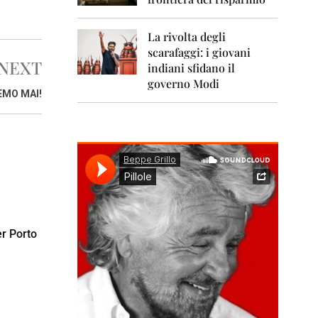
0
1
1
La rivolta degli
scarafaggi: i giovani
2
NEXT
0
indiani sfidano il
1
governo Modi
2
EMO MAI!
2
0
1
3
2
0
1
4
r Porto
2
0
1
5
2