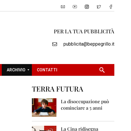
PER LA TUA PUBBLICITÀ
pubblicita@beppegrillo.it
ARCHIVIO
CONTATTI
TERRA FUTURA
2
0
La disoccupazione può
0
cominciare a 5 anni
5
2
0
La Cina ridisegna