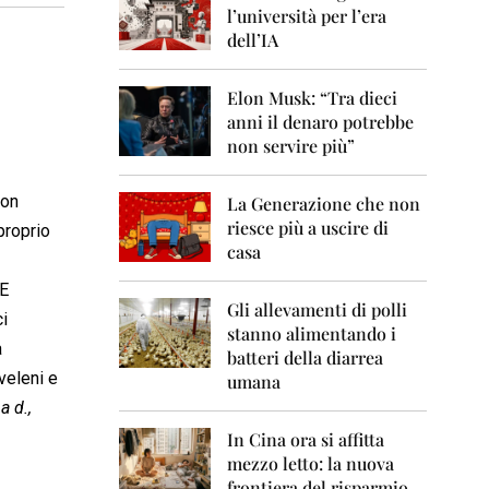
0
l’università per l’era
6
dell’IA
2
0
Elon Musk: “Tra dieci
0
anni il denaro potrebbe
7
non servire più”
2
0
con
La Generazione che non
0
8
riesce più a uscire di
proprio
casa
2
0
 E
0
Gli allevamenti di polli
ci
9
stanno alimentando i
a
batteri della diarrea
2
veleni e
umana
0
a d.,
1
0
In Cina ora si affitta
mezzo letto: la nuova
2
frontiera del risparmio