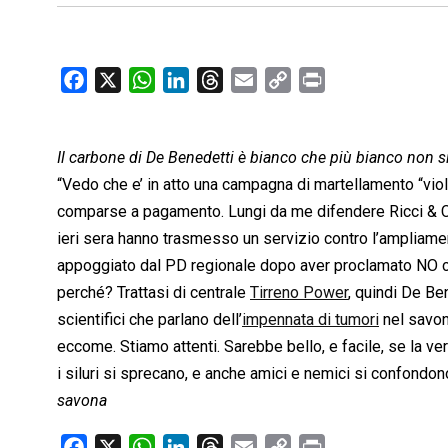
F
X
W
L
T
E
C
P
a
h
i
h
m
o
r
c
a
n
r
a
p
i
Il carbone di De Benedetti è bianco che più bianco non s
e
t
k
e
i
y
n
b
s
e
a
l
L
t
“Vedo che e’ in atto una campagna di martellamento “viol
o
A
d
d
i
comparse a pagamento. Lungi da me difendere Ricci & 
o
p
I
s
n
ieri sera hanno trasmesso un servizio contro l’ampliam
k
p
n
k
appoggiato dal PD regionale dopo aver proclamato NO con
perché? Trattasi di centrale
Tirreno Power
, quindi De Ben
scientifici che parlano dell’
impennata di tumori
nel savon
eccome. Stiamo attenti. Sarebbe bello, e facile, se la v
i siluri si sprecano, e anche amici e nemici si confondon
savona
F
X
W
L
T
E
C
P