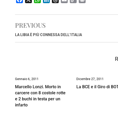
a
h
i
h
m
o
r
c
a
n
r
a
p
i
e
t
k
e
i
y
n
PREVIOUS
b
s
e
a
l
L
t
o
A
d
d
i
LA LIBIA È PIÙ CONNESSA DELL’ITALIA
o
p
I
s
n
k
p
n
k
R
Gennaio 6, 2011
Dicembre 27, 2011
Marcello Lonzi. Morto in
La BCE e il Giro di BO
carcere con 8 costole rotte
e 2 buchi in testa per un
infarto