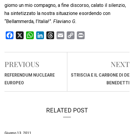
giorno un mio compagno, a fine discorso, calato il silenzio,
ha sintetizzato la nostra situazione esordendo con
“Bellammerda, l’Italia!”.
Flaviano G.
F
X
W
L
T
E
C
P
a
h
i
h
m
o
r
c
a
n
r
a
p
i
e
t
k
e
i
y
n
PREVIOUS
NEXT
b
s
e
a
l
L
t
o
A
d
d
i
REFERENDUM NUCLEARE
STRISCIA E IL CARBONE DI DE
o
p
I
s
n
EUROPEO
BENEDETTI
k
p
n
k
RELATED POST
Giugno 13, 2011