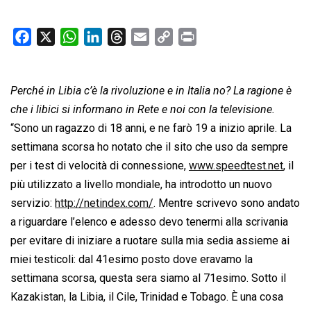
F
X
W
L
T
E
C
P
a
h
i
h
m
o
r
c
a
n
r
a
p
i
Perché in Libia c’è la rivoluzione e in Italia no? La ragione è
e
t
k
e
i
y
n
b
s
e
a
l
L
t
che i libici si informano in Rete e noi con la televisione.
o
A
d
d
i
“Sono un ragazzo di 18 anni, e ne farò 19 a inizio aprile. La
o
p
I
s
n
settimana scorsa ho notato che il sito che uso da sempre
k
p
n
k
per i test di velocità di connessione,
www.speedtest.net
, il
più utilizzato a livello mondiale, ha introdotto un nuovo
servizio:
http://netindex.com/
. Mentre scrivevo sono andato
a riguardare l’elenco e adesso devo tenermi alla scrivania
per evitare di iniziare a ruotare sulla mia sedia assieme ai
miei testicoli: dal 41esimo posto dove eravamo la
settimana scorsa, questa sera siamo al 71esimo. Sotto il
Kazakistan, la Libia, il Cile, Trinidad e Tobago. È una cosa