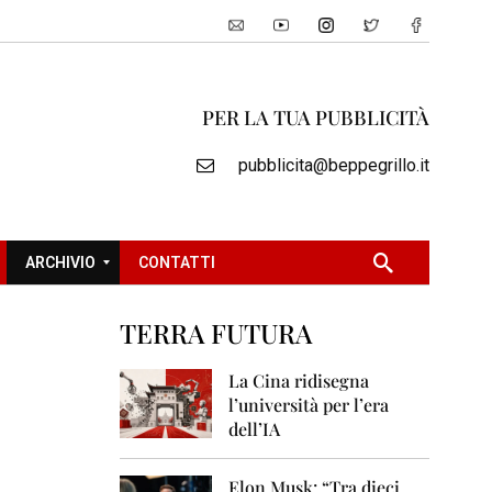
PER LA TUA PUBBLICITÀ
pubblicita@beppegrillo.it
ARCHIVIO
CONTATTI
TERRA FUTURA
2
0
La Cina ridisegna
0
l’università per l’era
5
dell’IA
2
0
Elon Musk: “Tra dieci