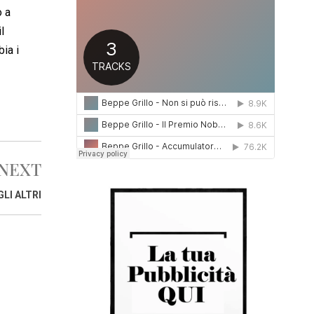
o a
0
1
l
6
ia i
NEXT
LI ALTRI