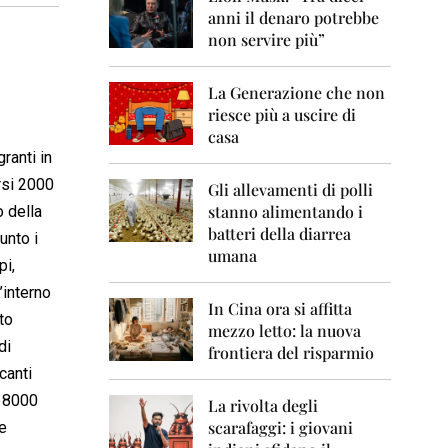
0
anni il denaro potrebbe
6
non servire più”
2
0
La Generazione che non
0
7
riesce più a uscire di
casa
2
ranti in
0
rsi 2000
0
Gli allevamenti di polli
8
stanno alimentando i
o della
batteri della diarrea
unto i
2
umana
0
pi,
0
’interno
9
In Cina ora si affitta
to
mezzo letto: la nuova
2
di
frontiera del risparmio
0
canti
1
0
i 8000
La rivolta degli
scarafaggi: i giovani
re
2