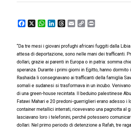
F
X
W
L
T
E
C
P
a
h
i
h
m
o
r
c
a
n
r
a
p
i
“Da tre mesi i giovani profughi africani fuggiti dalla Libia
e
t
k
e
i
y
n
b
s
e
a
l
L
t
attesa di deportazione, sono nelle mani dei trafficanti. 
o
A
d
d
i
dollari, grazie ai parenti in Europa o in patria: somma chi
o
p
I
s
n
speranza. Durante i primi giorni in Egitto, hanno dormito
k
p
n
k
Rashaida li consegnavano ai trafficanti della famiglia Sa
somali e sudanesi si trasformava in un incubo. Venivano c
di una green-house recintata. Il beduino palestinese Abu
Fatawi Mahari e 20 predoni-guerriglieri erano adesso i loro
container metallici interrati, ricevevano una pagnotta al 
lasciavano loro i telefonini, perché potessero comunicar
dollari. Nel primo periodo di detenzione a Rafah, tre ragazz