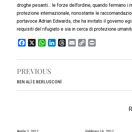
droghe pesanti… le forze dell’ordine, quando fermano i mig
protezione internazionale, nonostante le raccomandazion
portavoce Adrian Edwards, che ha invitato il governo egi
requisiti del rifugiato e sia in cerca di protezione umani
F
X
W
L
T
E
C
P
a
h
i
h
m
o
r
c
a
n
r
a
p
i
e
t
k
e
i
y
n
PREVIOUS
b
s
e
a
l
L
t
o
A
d
d
i
BEN ALÌ E BERLUSCONÌ
o
p
I
s
n
k
p
n
k
R
Aprile 2, 2011
Febbraio 16, 2011