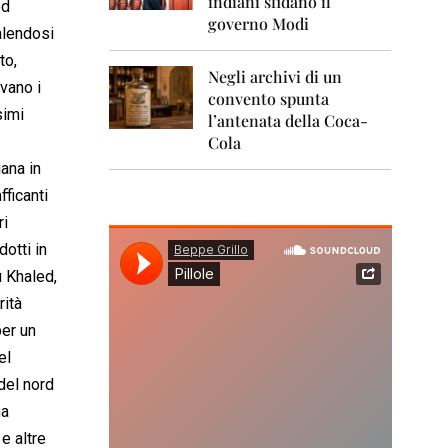
indiani sfidano il
0
ed
1
governo Modi
alendosi
1
to,
Negli archivi di un
2
avano i
0
convento spunta
1
simi
l’antenata della Coca-
2
Cola
iana in
2
0
fficanti
1
ri
3
dotti in
2
u Khaled,
0
1
rità
4
per un
2
el
0
del nord
1
5
ha
 e altre
2