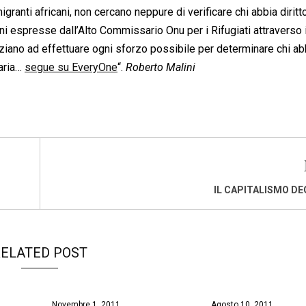
ranti africani, non cercano neppure di verificare chi abbia diritt
i espresse dall’Alto Commissario Onu per i Rifugiati attraverso i
ziano ad effettuare ogni sforzo possibile per determinare chi abb
taria…
segue su EveryOne
“.
Roberto Malini
IL CAPITALISMO DEG
ELATED POST
Novembre 1, 2011
Agosto 10, 2011