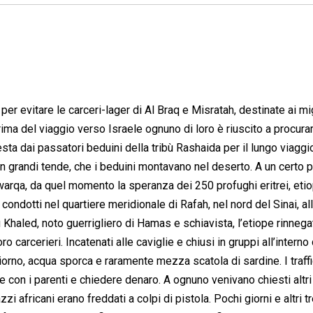
 per evitare le carceri-lager di Al Braq e Misratah, destinate ai mig
Prima del viaggio verso Israele ognuno di loro è riuscito a procura
esta dai passatori beduini della tribù Rashaida per il lungo viaggi
 in grandi tende, che i beduini montavano nel deserto. A un certo p
warqa, da quel momento la speranza dei 250 profughi eritrei, etio
ondotti nel quartiere meridionale di Rafah, nel nord del Sinai, all
 Khaled, noto guerrigliero di Hamas e schiavista, l’etiope rinnega
 carcerieri. Incatenati alle caviglie e chiusi in gruppi all’interno 
giorno, acqua sporca e raramente mezza scatola di sardine. I traffi
e con i parenti e chiedere denaro. A ognuno venivano chiesti altr
i africani erano freddati a colpi di pistola. Pochi giorni e altri t