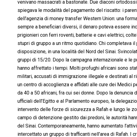
venivano massacrati a bastonate. Due diaconi ortodossi fac
spiegava le modalità del pagamento del riscatto: i paren
dell’agenzia di money transfer Western Union: una forma 
sempre a beneficiari diversi, il denaro poteva essere incas
prigionieri con ferri roventi, batterie e cavi elettrici, c
stupri di gruppo a un ritmo quotidiano. Chi completava il
disposizione, in una località del Nord del Sinai. Svincolati
gruppi di 15/20. Dopo la campagna internazionale e le press
hanno affrettato i tempi. Molti profughi africani sono stati
militari, accusati di immigrazione illegale e destinati al 
un centro di accoglienza e affidati alle cure dei Medici pe
da 40 a 50 africani, fra cui sei donne. Dopo la denuncia d
ufficiali dell’Egitto e al Parlamento europeo, la delegaz
intervento delle forze di sicurezza a Rafah e lungo le zo
campo di detenzione gestito dai predoni, le autorità han
del Sinai. Contemporaneamente, hanno aumentato l’attività 
intercettato un gruppo di trafficanti nell’area di Rafah. I 