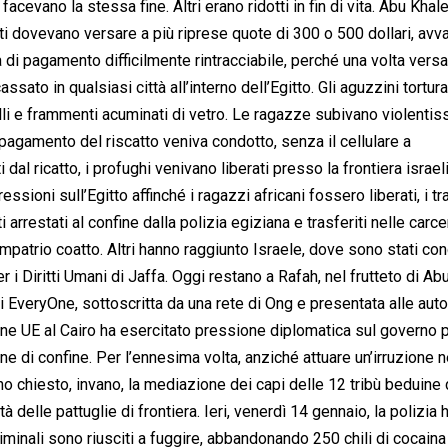
evano la stessa fine. Altri erano ridotti in fin di vita. Abu Khal
ti dovevano versare a più riprese quote di 300 o 500 dollari, avv
di pagamento difficilmente rintracciabile, perché una volta versa
sato in qualsiasi città all’interno dell’Egitto. Gli aguzzini tortur
oltelli e frammenti acuminati di vetro. Le ragazze subivano violentis
 pagamento del riscatto veniva condotto, senza il cellulare a
 dal ricatto, i profughi venivano liberati presso la frontiera israel
ioni sull’Egitto affinché i ragazzi africani fossero liberati, i tra
 arrestati al confine dalla polizia egiziana e trasferiti nelle carce
rimpatrio coatto. Altri hanno raggiunto Israele, dove sono stati con
r i Diritti Umani di Jaffa. Oggi restano a Rafah, nel frutteto di Ab
i EveryOne, sottoscritta da una rete di Ong e presentata alle auto
ione UE al Cairo ha esercitato pressione diplomatica sul governo 
ne di confine. Per l’ennesima volta, anziché attuare un’irruzione n
no chiesto, invano, la mediazione dei capi delle 12 tribù beduine 
delle pattuglie di frontiera. Ieri, venerdì 14 gennaio, la polizia 
criminali sono riusciti a fuggire, abbandonando 250 chili di cocaina