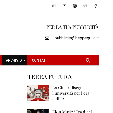
PER LA TUA PUBBLICITÀ
pubblicita@beppegrillo.it
ARCHIVIO
CONTATTI
TERRA FUTURA
2
0
La Cina ridisegna
0
l’università per l’era
5
dell’IA
2
0
Elon Musk: “Tra dieci