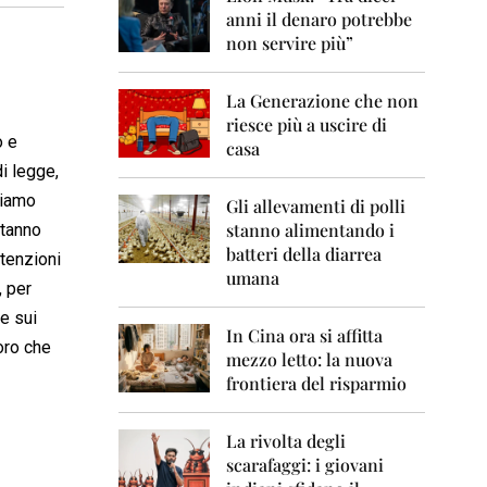
0
anni il denaro potrebbe
6
non servire più”
2
0
La Generazione che non
0
7
riesce più a uscire di
o e
casa
2
i legge,
0
biamo
0
Gli allevamenti di polli
8
stanno alimentando i
stanno
batteri della diarrea
ntenzioni
2
umana
0
, per
0
e sui
9
In Cina ora si affitta
oro che
mezzo letto: la nuova
2
frontiera del risparmio
0
1
0
La rivolta degli
scarafaggi: i giovani
2