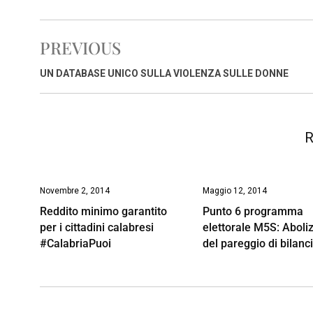
c
a
n
r
a
p
i
e
t
k
e
i
y
n
PREVIOUS
b
s
e
a
l
L
t
o
A
d
d
i
UN DATABASE UNICO SULLA VIOLENZA SULLE DONNE
o
p
I
s
n
k
p
n
k
R
Novembre 2, 2014
Maggio 12, 2014
Reddito minimo garantito
Punto 6 programma
per i cittadini calabresi
elettorale M5S: Aboli
#CalabriaPuoi
del pareggio di bilanc