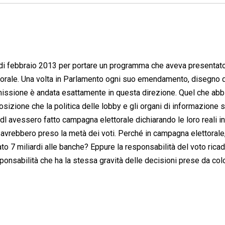
i di febbraio 2013 per portare un programma che aveva presentat
ttorale. Una volta in Parlamento ogni suo emendamento, disegno d
mmissione è andata esattamente in questa direzione. Quel che ab
zione che la politica delle lobby e gli organi di informazione 
Pdl avessero fatto campagna elettorale dichiarando le loro reali i
 avrebbero preso la metà dei voti. Perché in campagna elettorale
 7 miliardi alle banche? Eppure la responsabilità del voto ricad
sponsabilità che ha la stessa gravità delle decisioni prese da col