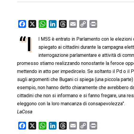
F
X
W
L
T
E
C
P
a
h
i
h
m
o
r
“I
l M5S è entrato in Parlamento con le elezion
c
a
n
r
a
p
i
e
spiegato ai cittadini durante la campagna ele
t
k
e
i
y
n
b
s
e
a
l
L
t
interrogazione parlamentare e attività di co
o
A
d
d
i
promesso stiamo realizzando nonostante la feroce opposi
o
p
I
s
n
mettendo in atto per impedircelo. Se soltanto il Pd o il 
k
p
n
k
sugli argomenti che Bugani ci spiega (una piccola parte)
esempio, non hanno detto chiaramente che avrebbero dato
cittadini che non si informano e si fanno fregare, una re
eleggono con la loro mancanza di consapevolezza”.
LaCosa
F
X
W
L
T
E
C
P
a
h
i
h
m
o
r