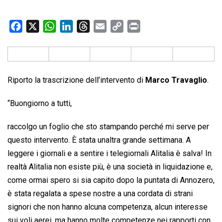
F
X
W
L
T
E
C
P
a
h
i
h
m
o
r
c
a
n
r
a
p
i
e
t
k
e
i
y
n
b
s
e
a
l
L
t
Riporto la trascrizione dell’intervento di
Marco Travaglio
.
o
A
d
d
i
“Buongiorno a tutti,
o
p
I
s
n
k
p
n
k
raccolgo un foglio che sto stampando perché mi serve per
questo intervento. È stata unaltra grande settimana. A
leggere i giornali e a sentire i telegiornali Alitalia è salva! In
realtà Alitalia non esiste più, è una società in liquidazione e,
come ormai spero si sia capito dopo la puntata di Annozero,
è stata regalata a spese nostre a una cordata di strani
signori che non hanno alcuna competenza, alcun interesse
sui voli aerei, ma hanno molte competenze nei rapporti con