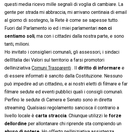
questi media ricevo mille segnali di voglia di cambiare. La
gente per strada mi abbraccia, mi arrivano centinaia di email
al giorno di sostegno, la Rete è come se sapesse tutto.
Fuori dal Parlamento io ed i miei parlamentari
non ci
sentiamo soli
, ma con i cittadini dalla nostra parte, e sono
tanti, milioni.
Ho invitato i consiglieri comunali, gli assessori, i sindaci
dellItalia dei Valori sul territorio a farsi promotori
delliniziativa 
Comuni Trasparenti
 . Il
diritto di informare
e
di essere informati è sancito dalla Costituzione. Nessuno
può impedire ad un cittadino, e ai nostri eletti di filmare e far
filmare sedute ed eventi pubblici quali i consigli comunali.
Perfino le sedute di Camera e Senato sono in diretta
streaming. Qualsiasi regolamento sancisca il contrario a
livello locale è
carta straccia
. Chiunque utilizzi le
forze
dellordine
per allontanare chi riprende sta compiendo un
abuso di potere
. Ho offerto nelliniziativa assistenza