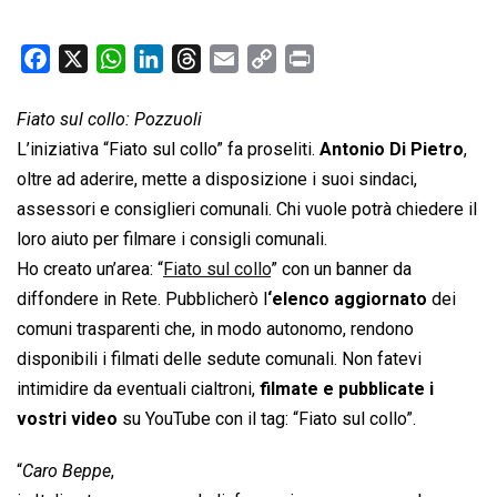
F
X
W
L
T
E
C
P
a
h
i
h
m
o
r
c
a
n
r
a
p
i
Fiato sul collo: Pozzuoli
e
t
k
e
i
y
n
L’iniziativa “Fiato sul collo” fa proseliti.
Antonio Di Pietro
,
b
s
e
a
l
L
t
oltre ad aderire, mette a disposizione i suoi sindaci,
o
A
d
d
i
assessori e consiglieri comunali. Chi vuole potrà chiedere il
o
p
I
s
n
loro aiuto per filmare i consigli comunali.
k
p
n
k
Ho creato un’area: “
Fiato sul collo
” con un banner da
diffondere in Rete. Pubblicherò l
‘elenco aggiornato
dei
comuni trasparenti che, in modo autonomo, rendono
disponibili i filmati delle sedute comunali. Non fatevi
intimidire da eventuali cialtroni,
filmate e pubblicate i
vostri video
su YouTube con il tag: “Fiato sul collo”.
“
Caro Beppe
,