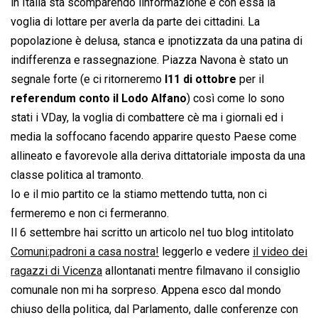
in Italia sta scomparendo linformazione e con essa la
voglia di lottare per averla da parte dei cittadini. La
popolazione è delusa, stanca e ipnotizzata da una patina di
indifferenza e rassegnazione. Piazza Navona è stato un
segnale forte (e ci ritorneremo
l11 di ottobre
per il
referendum conto il Lodo Alfano
) così come lo sono
stati i VDay, la voglia di combattere cè ma i giornali ed i
media la soffocano facendo apparire questo Paese come
allineato e favorevole alla deriva dittatoriale imposta da una
classe politica al tramonto.
Io e il mio partito ce la stiamo mettendo tutta, non ci
fermeremo e non ci fermeranno.
Il 6 settembre hai scritto un articolo nel tuo blog intitolato
Comuni:padroni a casa nostra!
 leggerlo e vedere
il video dei
ragazzi di Vicenza
allontanati mentre filmavano il consiglio
comunale non mi ha sorpreso. Appena esco dal mondo
chiuso della politica, dal Parlamento, dalle conferenze con