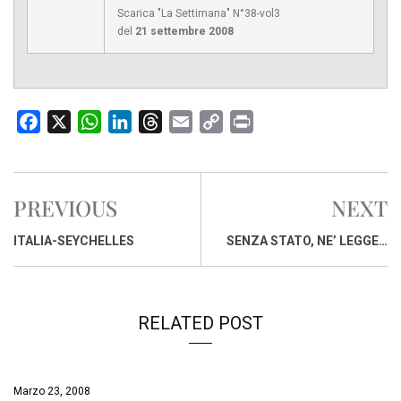
Scarica "La Settimana" N°38-vol3
del
21 settembre 2008
F
X
W
L
T
E
C
P
a
h
i
h
m
o
r
c
a
n
r
a
p
i
e
t
k
e
i
y
n
PREVIOUS
NEXT
b
s
e
a
l
L
t
o
A
d
d
i
ITALIA-SEYCHELLES
SENZA STATO, NE’ LEGGE…
o
p
I
s
n
k
p
n
k
RELATED POST
Marzo 23, 2008