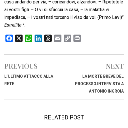
casa andando per via, – coricandovi, alzandovi. – Ripetetele
ai vostri figli. – O vi si sfaccia la casa, – la malattia vi
impedisca, – i vostri nati torcano il viso da voi. (Primo Levi)”
Estrellita *.
F
X
W
L
T
E
C
P
a
h
i
h
m
o
r
c
a
n
r
a
p
i
e
t
k
e
i
y
n
PREVIOUS
NEXT
b
s
e
a
l
L
t
o
A
d
d
i
L’ULTIMO ATTACCO ALLA
LA MORTE BREVE DEL
o
p
I
s
n
RETE
PROCESSO.INTERVISTA A
k
p
n
k
ANTONIO INGROIA
RELATED POST