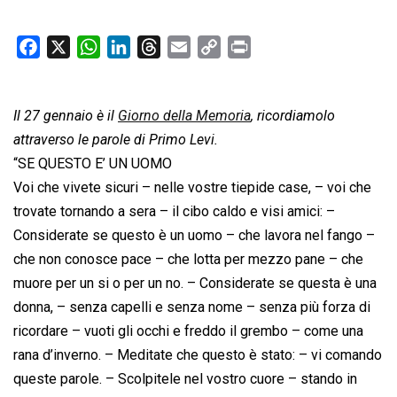
F
X
W
L
T
E
C
P
a
h
i
h
m
o
r
c
a
n
r
a
p
i
Il 27 gennaio è il
e
t
Giorno della Memoria
k
e
i
y
n
, ricordiamolo
b
s
e
a
l
L
t
attraverso le parole di Primo Levi.
o
A
d
d
i
“SE QUESTO E’ UN UOMO
o
p
I
s
n
Voi che vivete sicuri – nelle vostre tiepide case, – voi che
k
p
n
k
trovate tornando a sera – il cibo caldo e visi amici: –
Considerate se questo è un uomo – che lavora nel fango –
che non conosce pace – che lotta per mezzo pane – che
muore per un si o per un no. – Considerate se questa è una
donna, – senza capelli e senza nome – senza più forza di
ricordare – vuoti gli occhi e freddo il grembo – come una
rana d’inverno. – Meditate che questo è stato: – vi comando
queste parole. – Scolpitele nel vostro cuore – stando in