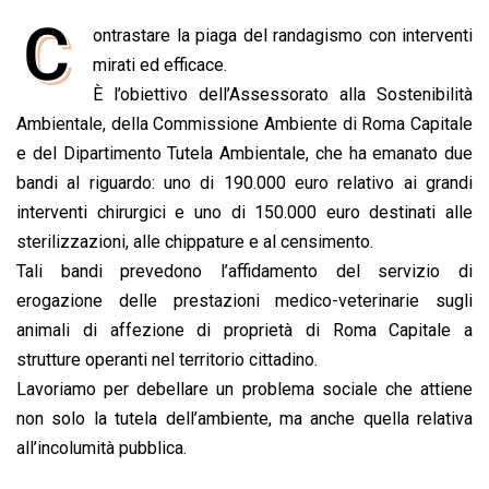
a
h
i
h
m
o
r
C
ontrastare la piaga del randagismo con interventi
c
a
n
r
a
p
i
e
mirati ed efficace.
t
k
e
i
y
n
b
s
e
a
l
L
t
È l’obiettivo dell’Assessorato alla Sostenibilità
o
A
d
d
i
Ambientale, della Commissione Ambiente di Roma Capitale
o
p
I
s
n
e del Dipartimento Tutela Ambientale, che ha emanato due
k
p
n
k
bandi al riguardo: uno di 190.000 euro relativo ai grandi
interventi chirurgici e uno di 150.000 euro destinati alle
sterilizzazioni, alle chippature e al censimento.
Tali bandi prevedono l’affidamento del servizio di
erogazione delle prestazioni medico-veterinarie sugli
animali di affezione di proprietà di Roma Capitale a
strutture operanti nel territorio cittadino.
Lavoriamo per debellare un problema sociale che attiene
non solo la tutela dell’ambiente, ma anche quella relativa
all’incolumità pubblica.