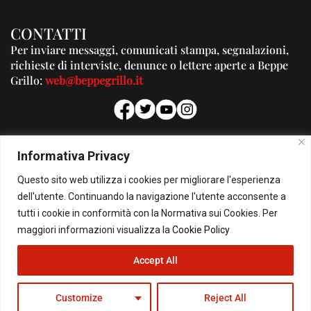
CONTATTI
Per inviare messaggi, comunicati stampa, segnalazioni,
richieste di interviste, denunce o lettere aperte a Beppe
Grillo:
web@beppegrillo.it
PUBBLICITA'
Informativa Privacy
Per la tua pubblicità su questo Blog:
Questo sito web utilizza i cookies per migliorare l'esperienza
pubblicita@beppegrillo.it
dell'utente. Continuando la navigazione l'utente acconsente a
tutti i cookie in conformità con la Normativa sui Cookies. Per
HOMEPAGE
COOKIE POLICY
PRIVACY POLICY
CONTATTI
maggiori informazioni visualizza la
Cookie Policy
Accept All
© Copyright 2026 - Il Blog di Beppe Grillo. All Rights Reserved - Powered by
happygrafic.com
Customize
Reject All