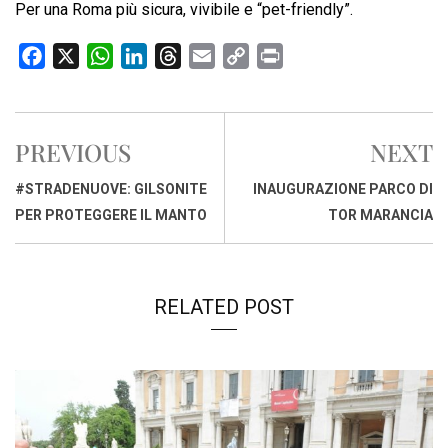
Per una Roma più sicura, vivibile e “pet-friendly”.
F
X
W
L
T
E
C
P
a
h
i
h
m
o
r
c
a
n
r
a
p
i
e
t
k
e
i
y
n
PREVIOUS
NEXT
b
s
e
a
l
L
t
o
A
d
d
i
#STRADENUOVE: GILSONITE
INAUGURAZIONE PARCO DI
o
p
I
s
n
PER PROTEGGERE IL MANTO
TOR MARANCIA
k
p
n
k
RELATED POST