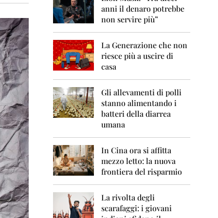
0
anni il denaro potrebbe
6
non servire più”
2
0
La Generazione che non
0
7
riesce più a uscire di
casa
2
0
0
Gli allevamenti di polli
8
stanno alimentando i
batteri della diarrea
2
umana
0
0
9
In Cina ora si affitta
mezzo letto: la nuova
2
frontiera del risparmio
0
1
0
La rivolta degli
scarafaggi: i giovani
2