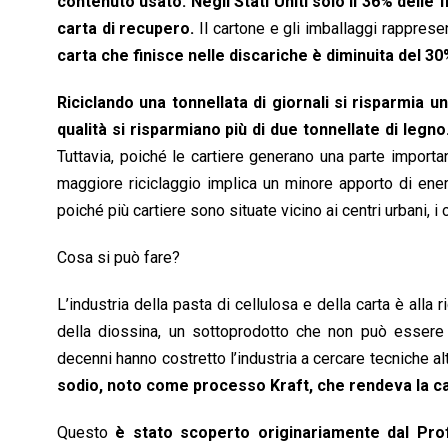
contenuto usato. Negli Stati Uniti solo il 36% delle f
carta di recupero.
Il cartone e gli imballaggi rappresenta
carta che finisce nelle discariche è diminuita del 30%
Riciclando una tonnellata di giornali si risparmia un
qualità si risparmiano più di due tonnellate di legno
Tuttavia, poiché le cartiere generano una parte importan
maggiore riciclaggio implica un minore apporto di energ
poiché più cartiere sono situate vicino ai centri urbani, i
Cosa si può fare?
L’industria della pasta di cellulosa e della carta è alla
della diossina, un sottoprodotto che non può essere
decenni hanno costretto l’industria a cercare tecniche a
sodio, noto come processo Kraft, che rendeva la cart
Questo
è stato scoperto originariamente dal Prof