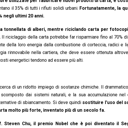
ibre utilizzate per fabbricare nuovi prodotti di carta, è cost
no il 35% di tutti i rifiuti solidi urbani.
Fortunatamente, la qua
 negli ultimi 20 anni.
a tonnellata di alberi, mentre riciclando carta per fotocopia
.
Il riciclaggio della carta potrebbe far risparmiare fino al 70% di
te della loro energia dalla combustione di corteccia, radici e li
ia rinnovabile nella cartiera, che deve essere ottenuta altrove.
 costi energetici tendono ad essere più alti.
 ricerca di un ridotto impiego di sostanze chimiche. Il drammatic
 scomposto dai sistemi naturali, e la sua accumulazione nel 
lternative di sbiancamento. Si deve quindi
sostituire l’uso del s
a molto più forte, inventato più di un secolo fa.
. Steven Chu, il premio Nobel che è poi diventato il Se