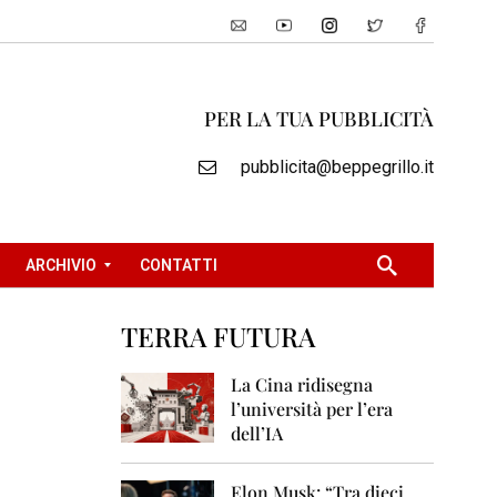
PER LA TUA PUBBLICITÀ
pubblicita@beppegrillo.it
ARCHIVIO
CONTATTI
TERRA FUTURA
2
0
La Cina ridisegna
0
l’università per l’era
5
dell’IA
2
0
Elon Musk: “Tra dieci