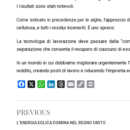
I risultati sono stati notevoli.
Come indicato in precedenza per le alghe
, l’approccio
cellulosa, e tutti i residui inceneriti. É uno spreco.
La tecnologia di lavorazione deve passare dalla “combu
separazione che consenta il recupero di ciascuno di essi
In un mondo in cui dobbiamo migliorare urgentemente l’e
reddito, creando posti di lavoro e riducendo l’impronta ec
F
X
W
L
T
E
C
P
a
h
i
h
m
o
r
c
a
n
r
a
p
i
e
t
k
e
i
y
n
PREVIOUS
b
s
e
a
l
L
t
o
A
d
d
i
L’ENERGIA EOLICA DOMINA NEL REGNO UNITO
o
p
I
s
n