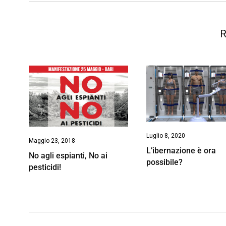
k
p
n
k
R
Luglio 8, 2020
Maggio 23, 2018
L’ibernazione è ora
No agli espianti, No ai
possibile?
pesticidi!