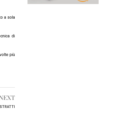
to a sola
ecnica di
volte più
NEXT
ISTRATTI