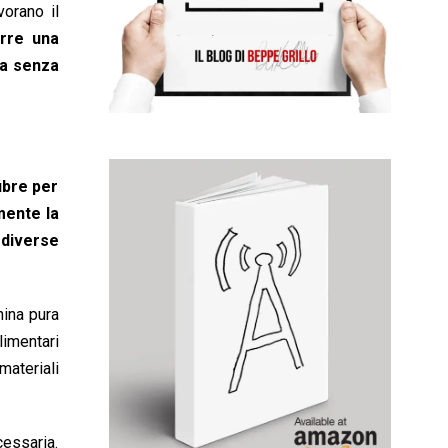
vorano il
rre una
ata senza
fibre per
mente la
 diverse
nina pura
limentari
materiali
cessaria.