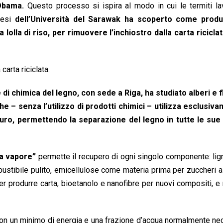
 Obama.
Questo processo si ispira al modo in cui le termiti la
alesi
dell’Università del Sarawak ha scoperto come produ
lla lolla di riso, per rimuovere l’inchiostro dalla carta ricicl
arta riciclata.
one di chimica del legno, con sede a Riga, ha studiato alberi e 
 – senza l’utilizzo di prodotti chimici – utilizza esclusiva
ro, permettendo la separazione del legno in tutte le sue
a vapore”
permette il recupero di ogni singolo componente: lig
ustibile pulito, emicellulose come materia prima per zuccheri a
per produrre carta, bioetanolo e nanofibre per nuovi compositi, e 
i con un minimo di energia e una frazione d’acqua normalmente ne