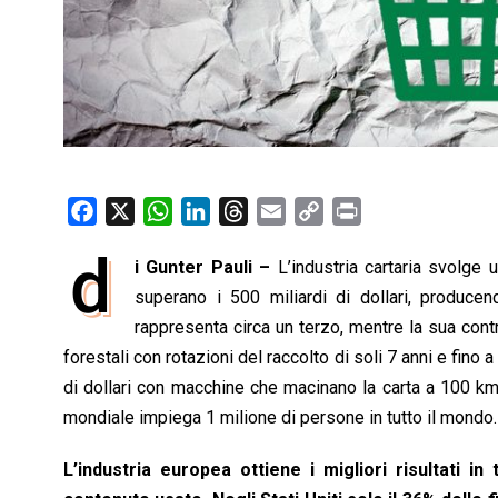
F
X
W
L
T
E
C
P
a
h
i
h
m
o
r
d
i Gunter Pauli –
L’industria cartaria svolge 
c
a
n
r
a
p
i
e
superano i 500 miliardi di dollari, producend
t
k
e
i
y
n
b
s
e
a
l
L
t
rappresenta circa un terzo, mentre la sua contr
o
A
d
d
i
forestali con rotazioni del raccolto di soli 7 anni e fino 
o
p
I
s
n
di dollari con macchine che macinano la carta a 100 km/
k
p
n
k
mondiale impiega 1 milione di persone in tutto il mondo.
L’industria europea ottiene i migliori risultati in