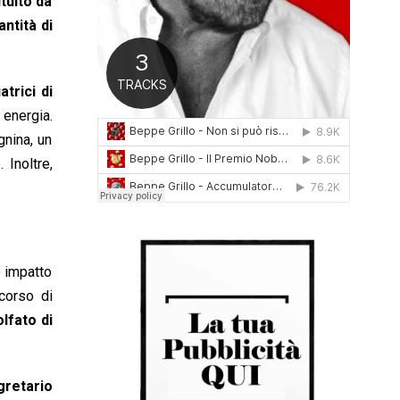
ituito da
0
ntità di
1
6
trici di
 energia.
gnina, un
 Inoltre,
o impatto
corso di
olfato di
gretario