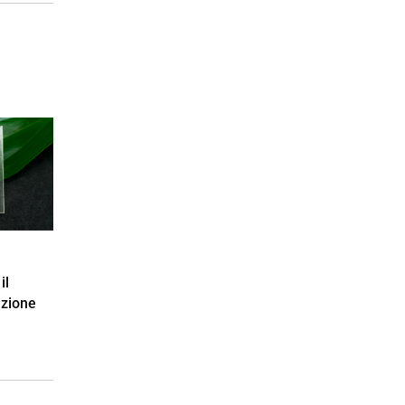
il
uzione