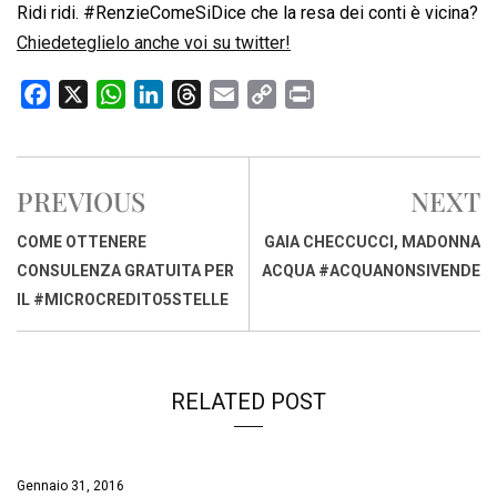
Ridi ridi. #RenzieComeSiDice che la resa dei conti è vicina?
Chiedeteglielo anche voi su twitter!
F
X
W
L
T
E
C
P
a
h
i
h
m
o
r
c
a
n
r
a
p
i
e
t
k
e
i
y
n
PREVIOUS
NEXT
b
s
e
a
l
L
t
o
A
d
d
i
COME OTTENERE
GAIA CHECCUCCI, MADONNA
o
p
I
s
n
CONSULENZA GRATUITA PER
ACQUA #ACQUANONSIVENDE
k
p
n
k
IL #MICROCREDITO5STELLE
RELATED POST
Gennaio 31, 2016