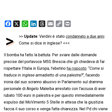
F
X
W
L
T
E
C
P
a
h
i
h
m
o
r
>
>>
Update
: Verdini è stato
condannato a due anni
.
c
a
n
r
a
p
i
e
Come si dice in inglese? <<<
t
k
e
i
y
n
b
s
e
a
l
L
t
Il bomba ha fatto la battuta. Per sviare dalle domande
o
A
d
d
i
precise del portavoce M5S Brescia che gli chiedeva di far
o
p
I
s
n
rispettare l’Italia in Europa, l’ebetino
ha risposto
: “
Come si
k
p
n
k
traduce in inglese armadietto di una palestra?
“, facendo
ironia dal suo scranno abusivo in Parlamento sul dramma
personale di Angelo Malerba arrestato con l’accusa di aver
rubato 100 euro in palestra e per questo immediatamente
espulso dal MoVimento 5 Stelle in attesa che la giustizia
faccia il suo corso e venga fatta chiarezza. Nel Pd chi viene